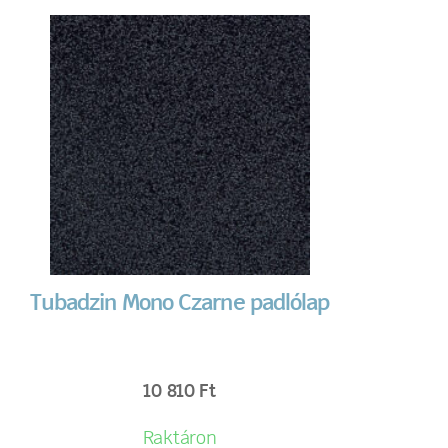
Tubadzin Mono Czarne padlólap
10 810
Ft
Raktáron