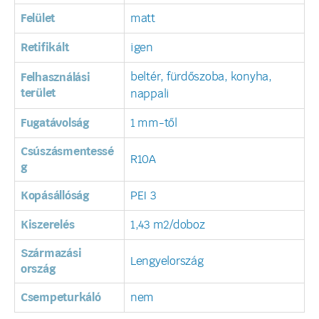
Felület
matt
Retifikált
igen
beltér, fürdőszoba, konyha,
Felhasználási
terület
nappali
Fugatávolság
1 mm-től
Csúszásmentessé
R10A
g
Kopásállóság
PEI 3
Kiszerelés
1,43 m2/doboz
Származási
Lengyelország
ország
Csempeturkáló
nem