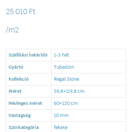
25 010
Ft
/m2
Szállítási határidó
1-3 hét
Gyártó
Tubadzin
Kollekció
Regal Stone
Méret
59,8×119,8 cm
Névleges méret
60×120 cm
Vastagság
10 mm
Színkategória
fekete