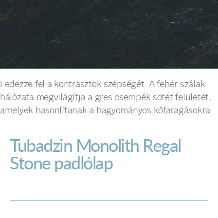
Fedezze fel a kontrasztok szépségét. A fehér szálak
hálózata megvilágítja a gres csempék sötét felületét,
amelyek hasonlítanak a hagyományos kőfaragásokra.
Tubadzin Monolith Regal
Stone padlólap