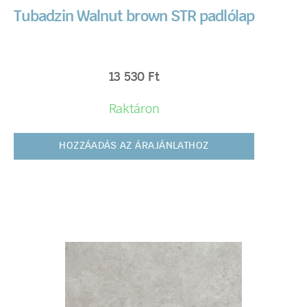
Tubadzin Walnut brown STR padlólap
13 530
Ft
Raktáron
HOZZÁADÁS AZ ÁRAJÁNLATHOZ