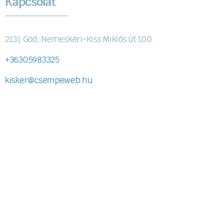
Kapcsolat
2131 Göd, Nemeskéri-Kiss Miklós út 100.
+36305983325
kisker@csempeweb.hu