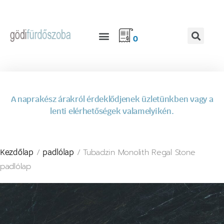
0
A naprakész árakról érdeklődjenek üzletünkben vagy a
lenti elérhetőségek valamelyikén.
/
/ Tubadzin Monolith Regal Stone
Kezdőlap
padlólap
padlólap