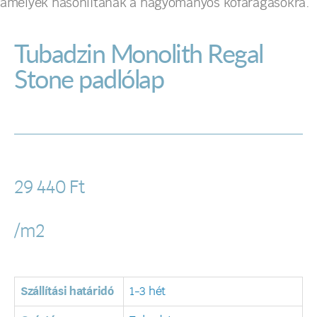
amelyek hasonlítanak a hagyományos kőfaragásokra.
Tubadzin Monolith Regal
Stone padlólap
29 440
Ft
/m2
Szállítási határidó
1-3 hét