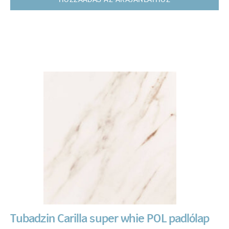
HOZZÁADÁS AZ ÁRAJÁNLATHOZ
Tubadzin Carilla super whie POL padlólap