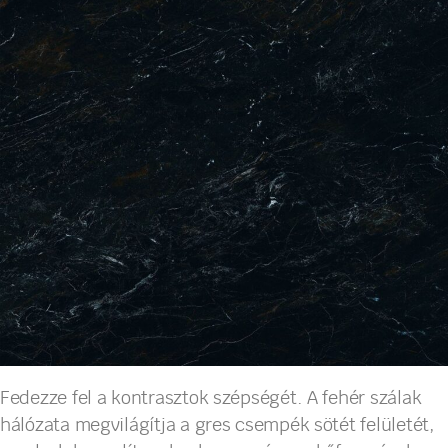
Fedezze fel a kontrasztok szépségét. A fehér szálak
hálózata megvilágítja a gres csempék sötét felületét,