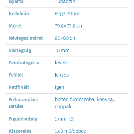
Gyártó
Tubadzin
Kollekció
Regal Stone
Méret
79,8×79,8 cm
Névleges méret
80×80 cm
Vastagság
10 mm
Színkategória
fekete
Felület
fényes
Retifikált
igen
beltér, fürdőszoba, konyha,
Felhasználási
terület
nappali
Fugatávolság
1 mm-től
Kiszerelés
1,43 m2/doboz