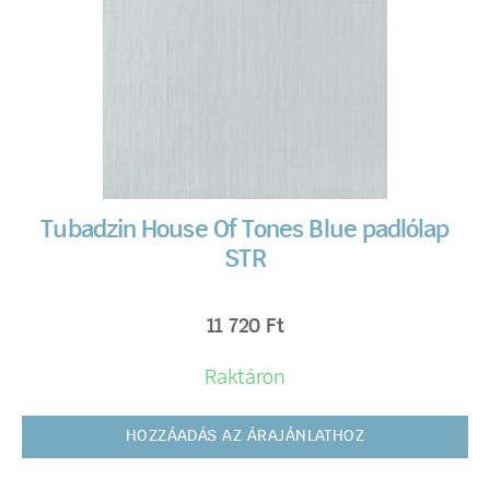
Tubadzin House Of Tones Blue padlólap
STR
11 720
Ft
Raktáron
HOZZÁADÁS AZ ÁRAJÁNLATHOZ