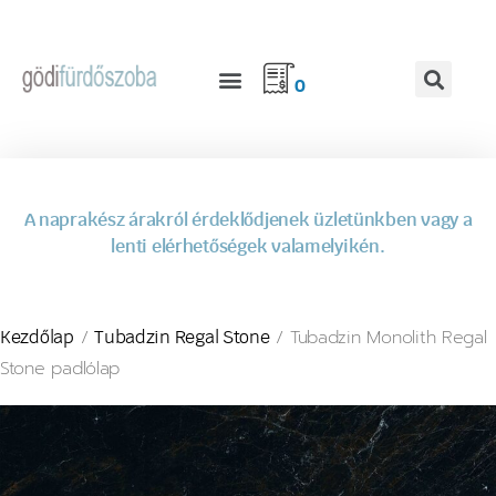
0
A naprakész árakról érdeklődjenek üzletünkben vagy a
lenti elérhetőségek valamelyikén.
/
/ Tubadzin Monolith Regal
Kezdőlap
Tubadzin Regal Stone
Stone padlólap