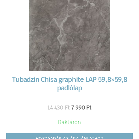
Tubadzin Chisa graphite LAP 59,8×59,8
padlólap
14 430
Ft
7 990
Ft
Raktáron