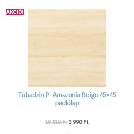
AKCIÓ!
Tubadzin P-Amazonia Beige 45×45
padlólap
10 810
Ft
3 990
Ft