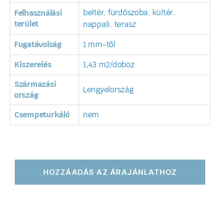
beltér
,
fürdőszoba
,
kültér
,
Felhasználási
terület
nappali
,
terasz
Fugatávolság
1 mm-től
Kiszerelés
1,43 m2/doboz
Származási
Lengyelország
ország
Csempeturkáló
nem
HOZZÁADÁS AZ ÁRAJÁNLATHOZ