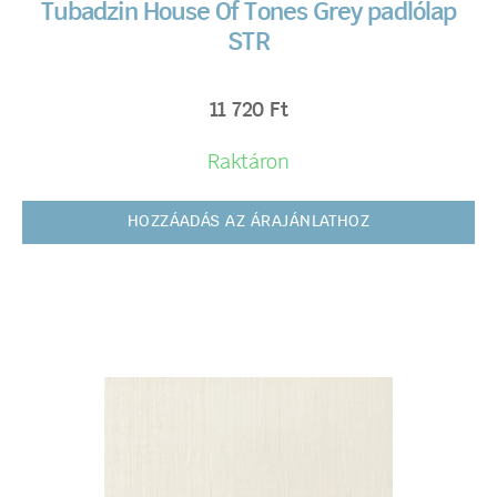
Tubadzin House Of Tones Grey padlólap
STR
11 720
Ft
Raktáron
HOZZÁADÁS AZ ÁRAJÁNLATHOZ