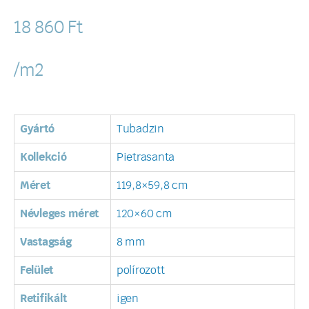
18 860
Ft
/m2
Gyártó
Tubadzin
Kollekció
Pietrasanta
Méret
119,8×59,8 cm
Névleges méret
120×60 cm
Vastagság
8 mm
Felület
polírozott
Retifikált
igen