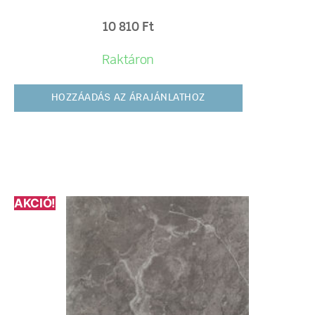
10 810
Ft
Raktáron
HOZZÁADÁS AZ ÁRAJÁNLATHOZ
AKCIÓ!