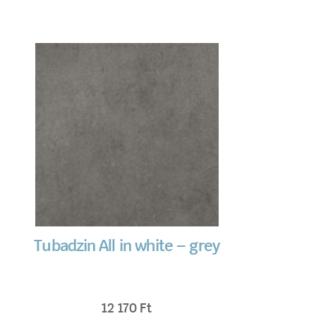
Tubadzin All in white – grey
12 170
Ft