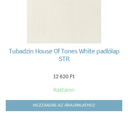
Tubadzin House Of Tones White padlólap
STR
12 620
Ft
Raktáron
HOZZÁADÁS AZ ÁRAJÁNLATHOZ