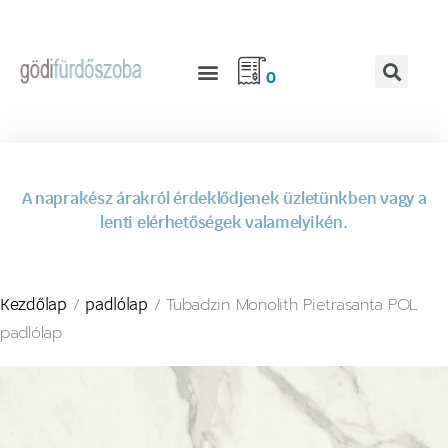
0
A naprakész árakról érdeklődjenek üzletünkben vagy a
lenti elérhetőségek valamelyikén.
/
/ Tubadzin Monolith Pietrasanta POL
Kezdőlap
padlólap
padlólap