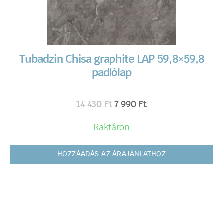
Tubadzin Chisa graphite LAP 59,8×59,8
padlólap
14 430
Ft
7 990
Ft
Raktáron
HOZZÁADÁS AZ ÁRAJÁNLATHOZ