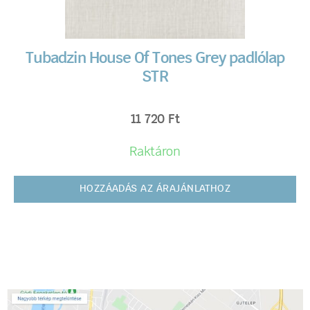
Tubadzin House Of Tones Grey padlólap
STR
11 720
Ft
Raktáron
HOZZÁADÁS AZ ÁRAJÁNLATHOZ