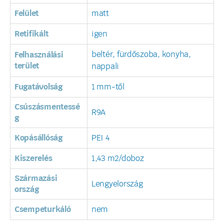
Felület
matt
Retifikált
igen
beltér, fürdőszoba, konyha,
Felhasználási
terület
nappali
Fugatávolság
1 mm-től
Csúszásmentessé
R9A
g
Kopásállóság
PEI 4
Kiszerelés
1,43 m2/doboz
Származási
Lengyelország
ország
Csempeturkáló
nem