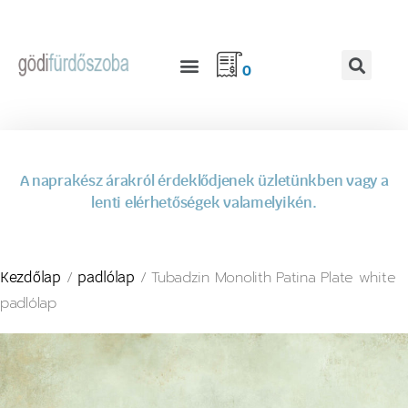
0
A naprakész árakról érdeklődjenek üzletünkben vagy a
lenti elérhetőségek valamelyikén.
/
/ Tubadzin Monolith Patina Plate white
Kezdőlap
padlólap
padlólap