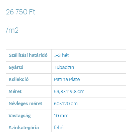
26 750
Ft
/m2
Szállítási határidó
1-3 hét
Gyártó
Tubadzin
Kollekció
Patina Plate
Méret
59,8×119,8 cm
Névleges méret
60×120 cm
Vastagság
10 mm
Színkategória
fehér