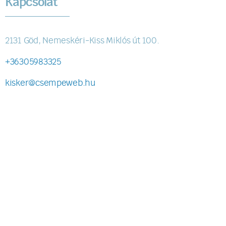
Kapcsolat
2131 Göd, Nemeskéri-Kiss Miklós út 100.
+36305983325
kisker@csempeweb.hu