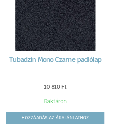
Tubadzin Mono Czarne padlólap
10 810
Ft
Raktáron
HOZZÁADÁS AZ ÁRAJÁNLATHOZ