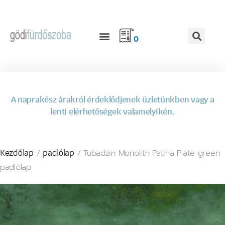
0
A naprakész árakról érdeklődjenek üzletünkben vagy a
lenti elérhetőségek valamelyikén.
/
/ Tubadzin Monolith Patina Plate green
Kezdőlap
padlólap
padlólap