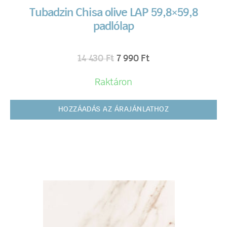
Tubadzin Chisa olive LAP 59,8×59,8
padlólap
14 430
Ft
7 990
Ft
Raktáron
HOZZÁADÁS AZ ÁRAJÁNLATHOZ