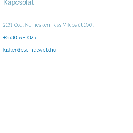
Kapcsolat
2131 Göd, Nemeskéri-Kiss Miklós út 100.
+36305983325
kisker@csempeweb.hu