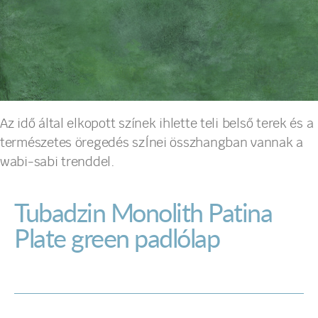
Az idő által elkopott színek ihlette teli belső terek és a
természetes öregedés szÍnei összhangban vannak a
wabi-sabi trenddel.
Tubadzin Monolith Patina
Plate green padlólap