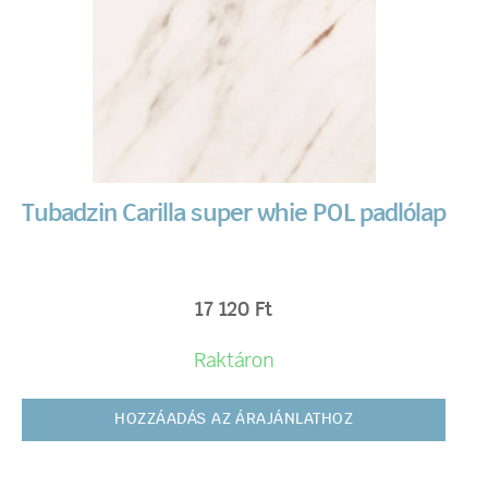
Tubadzin Carilla super whie POL padlólap
17 120
Ft
Raktáron
HOZZÁADÁS AZ ÁRAJÁNLATHOZ