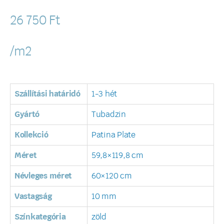
26 750
Ft
/m2
Szállítási határidó
1-3 hét
Gyártó
Tubadzin
Kollekció
Patina Plate
Méret
59,8×119,8 cm
Névleges méret
60×120 cm
Vastagság
10 mm
Színkategória
zöld