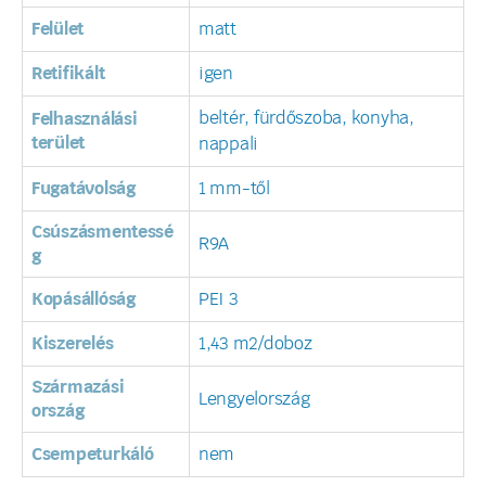
Felület
matt
Retifikált
igen
beltér, fürdőszoba, konyha,
Felhasználási
terület
nappali
Fugatávolság
1 mm-től
Csúszásmentessé
R9A
g
Kopásállóság
PEI 3
Kiszerelés
1,43 m2/doboz
Származási
Lengyelország
ország
Csempeturkáló
nem