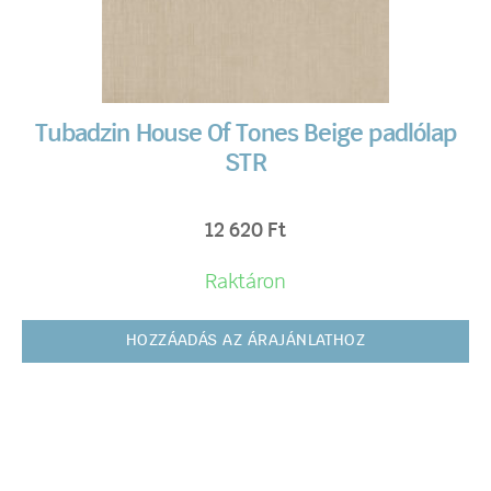
Tubadzin House Of Tones Beige padlólap
STR
12 620
Ft
Raktáron
HOZZÁADÁS AZ ÁRAJÁNLATHOZ