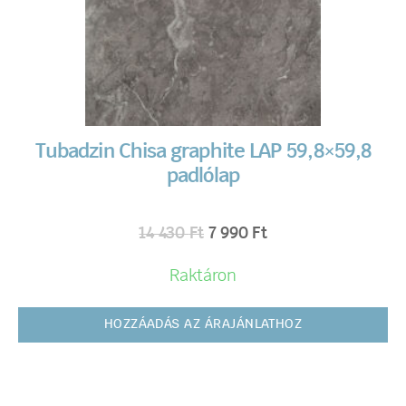
Tubadzin Chisa graphite LAP 59,8×59,8
padlólap
14 430
Ft
7 990
Ft
Raktáron
HOZZÁADÁS AZ ÁRAJÁNLATHOZ