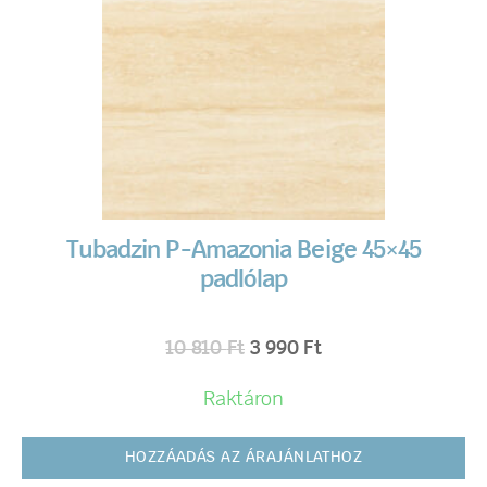
Tubadzin P-Amazonia Beige 45×45
padlólap
10 810
Ft
3 990
Ft
Raktáron
HOZZÁADÁS AZ ÁRAJÁNLATHOZ