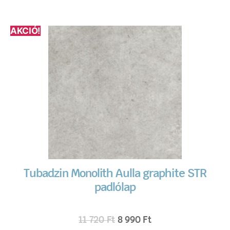
AKCIÓ!
Tubadzin Monolith Aulla graphite STR
padlólap
11 720
Ft
8 990
Ft