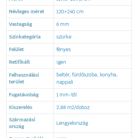
Névleges méret
120×240 cm
Vastagság
6 mm
Színkategória
szürke
Felület
fényes
Retifikált
igen
beltér, fürdőszoba, konyha,
Felhasználási
terület
nappali
Fugatávolság
1 mm-től
Kiszerelés
2,88 m2/doboz
Származási
Lengyelország
ország