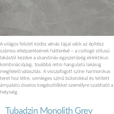
A világos felület ködös vénás tájjal válik az építész
számos elképzelésének hátterévé – a csillogó stílusú
lakástól kezdve a skandináv egyszerűség eklektikus
kombinációjáig, továbbá retro hangulatú lakásig
megfelelő választás. A visszafogott színe harmonikus
teret hoz létre, semleges színű bútorokkal és telített
árnyalatú divatos kiegészítőkkel személyre szabható a
helyiség.
Tubadzin Monolith Grey