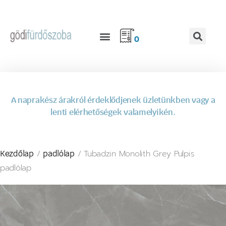
0
A naprakész árakról érdeklődjenek üzletünkben vagy a
lenti elérhetőségek valamelyikén.
/
/ Tubadzin Monolith Grey Pulpis
Kezdőlap
padlólap
padlólap