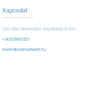
Kapcsolat
2131 Göd, Nemeskéri-Kiss Miklós út 100.
+36305983325
kisker@csempeweb.hu