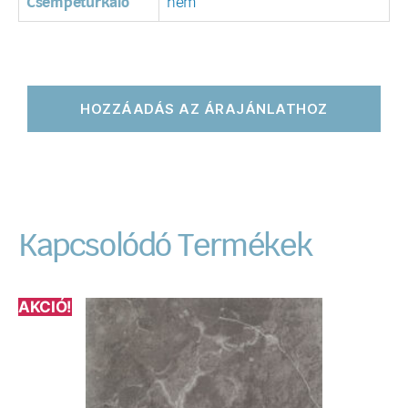
Csempeturkáló
nem
HOZZÁADÁS AZ ÁRAJÁNLATHOZ
Kapcsolódó Termékek
AKCIÓ!