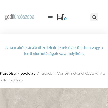
0
A naprakész árakról érdeklődjenek üzletünkben vagy a
lenti elérhetőségek valamelyikén.
/
/ Tubadzin Monolith Grand Cave white
Kezdőlap
padlólap
STR padlólap