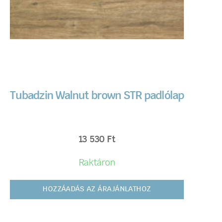
Tubadzin Walnut brown STR padlólap
13 530
Ft
Raktáron
HOZZÁADÁS AZ ÁRAJÁNLATHOZ