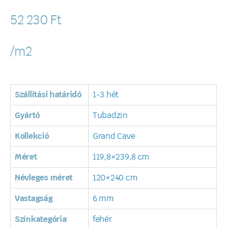
52 230
Ft
/m2
Szállítási határidó
1-3 hét
Gyártó
Tubadzin
Kollekció
Grand Cave
Méret
119,8×239,8 cm
Névleges méret
120×240 cm
Vastagság
6 mm
Színkategória
fehér