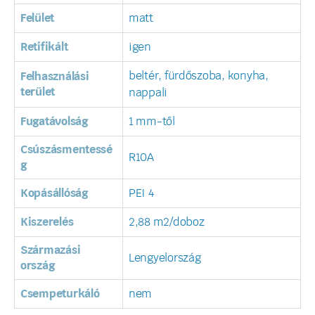
Felület
matt
Retifikált
igen
beltér, fürdőszoba, konyha,
Felhasználási
terület
nappali
Fugatávolság
1 mm-től
Csúszásmentessé
R10A
g
Kopásállóság
PEI 4
Kiszerelés
2,88 m2/doboz
Származási
Lengyelország
ország
Csempeturkáló
nem