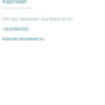
Kapcsolat
2131 Göd, Nemeskéri-Kiss Miklós út 100.
+36305983325
kisker@csempeweb.hu