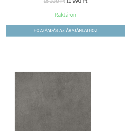
15 330
Ft
11 990
Ft
Raktáron
HOZZÁADÁS AZ ÁRAJÁNLATHOZ