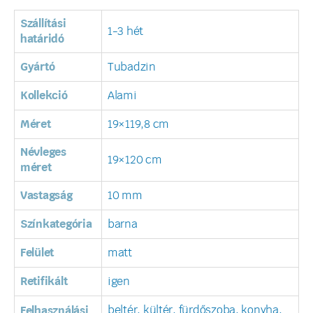
Szállítási
1-3 hét
határidó
Gyártó
Tubadzin
Kollekció
Alami
Méret
19×119,8 cm
Névleges
19×120 cm
méret
Vastagság
10 mm
Színkategória
barna
Felület
matt
Retifikált
igen
beltér, kültér, fürdőszoba, konyha,
Felhasználási