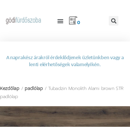
0
A naprakész árakról érdeklődjenek üzletünkben vagy a
lenti elérhetőségek valamelyikén.
/
/ Tubadzin Monolith Alami brown STR
Kezdőlap
padlólap
padlólap