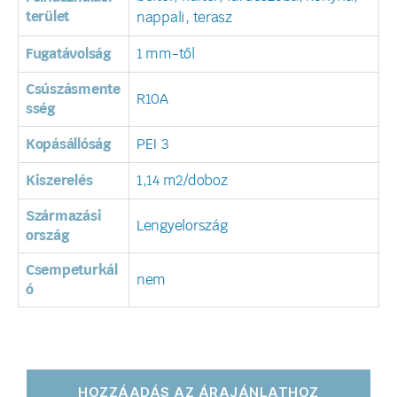
terület
nappali, terasz
Fugatávolság
1 mm-től
Csúszásmente
R10A
sség
Kopásállóság
PEI 3
Kiszerelés
1,14 m2/doboz
Származási
Lengyelország
ország
Csempeturkál
nem
ó
HOZZÁADÁS AZ ÁRAJÁNLATHOZ