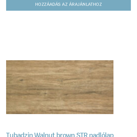
HOZZÁADÁS AZ ÁRAJÁNLATHOZ
Tubadzin Walnut brown STR padlólap