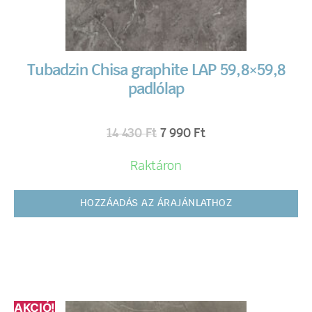
Tubadzin Chisa graphite LAP 59,8×59,8
padlólap
14 430
Ft
7 990
Ft
Raktáron
HOZZÁADÁS AZ ÁRAJÁNLATHOZ
AKCIÓ!