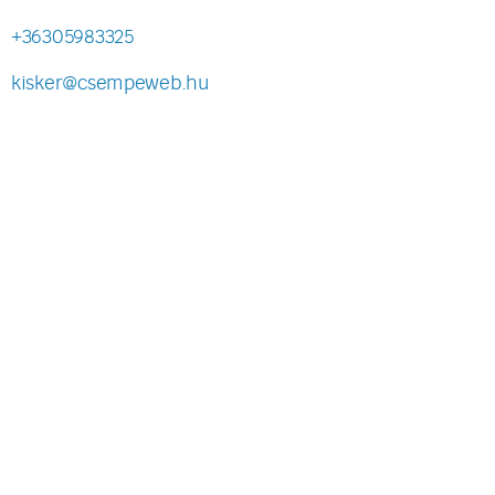
+36305983325
kisker@csempeweb.hu