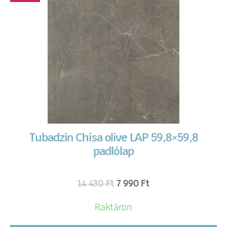
Tubadzin Chisa olive LAP 59,8×59,8
padlólap
14 430
Ft
7 990
Ft
Raktáron