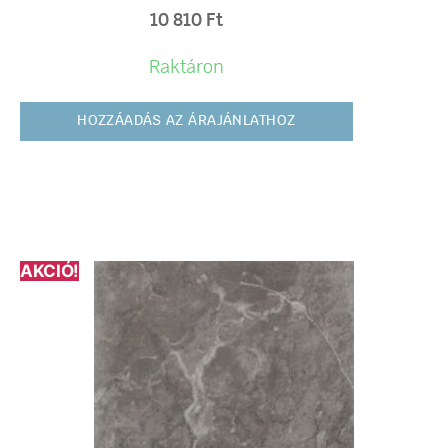
10 810
Ft
Raktáron
HOZZÁADÁS AZ ÁRAJÁNLATHOZ
AKCIÓ!