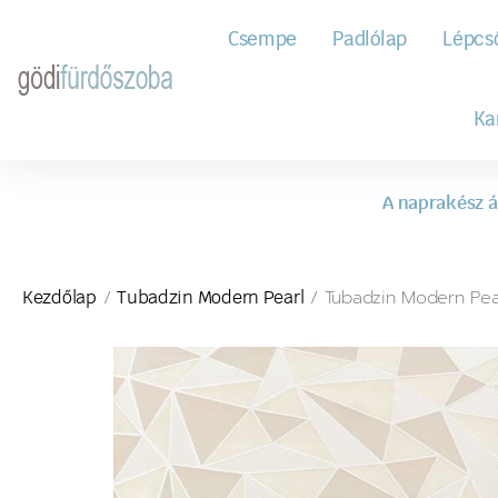
Csempe
Padlólap
Lépcs
Ka
A naprakész á
/
/ Tubadzin Modern Pea
Kezdőlap
Tubadzin Modern Pearl