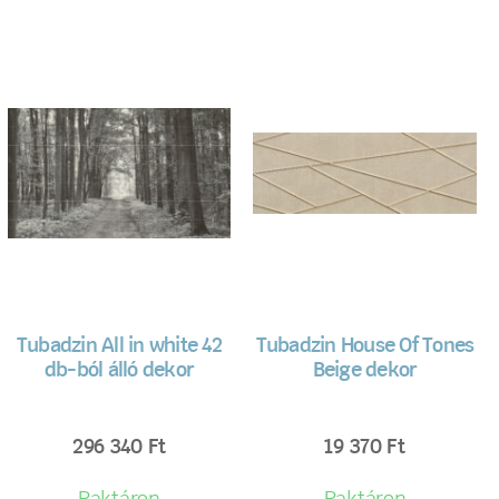
Tubadzin All in white 42
Tubadzin House Of Tones
db-ból álló dekor
Beige dekor
296 340
Ft
19 370
Ft