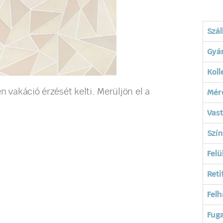
Szál
Gyá
Koll
n vakáció érzését kelti. Merüljön el a
Mér
Vas
Szín
Felü
Reti
Felh
Fuga