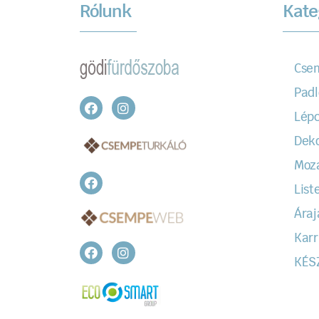
Rólunk
Kate
Cse
Padl
Lépc
Dek
Moz
Liste
Áraj
Karr
KÉS