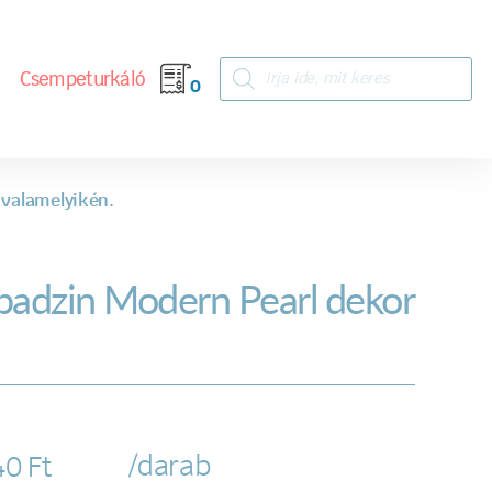
Csempeturkáló
0
 valamelyikén.
badzin Modern Pearl dekor
/darab
40
Ft