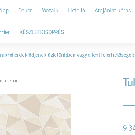
őlap
Dekor
Mozaik
Listelló
Árajánlat kérés
rrier
KÉSZLETKISÖPRÉS
rakról érdeklődjenek üzletünkben vagy a lenti elérhetőségek
Tu
rl dekor
9 3