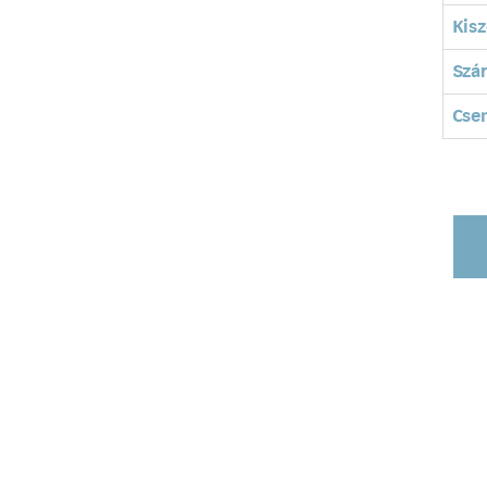
Kisz
Szá
Cse