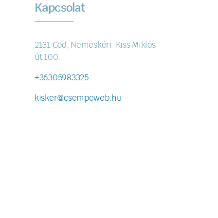
Kapcsolat
2131 Göd, Nemeskéri-Kiss Miklós
út 100.
+36305983325
kisker@csempeweb.hu