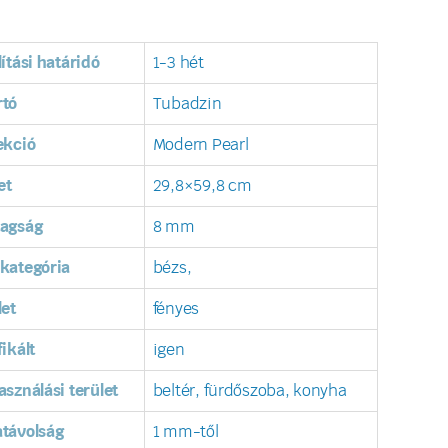
lítási határidó
1-3 hét
rtó
Tubadzin
ekció
Modern Pearl
et
29,8×59,8 cm
tagság
8 mm
kategória
bézs,
let
fényes
fikált
igen
asználási terület
beltér, fürdőszoba, konyha
távolság
1 mm-től