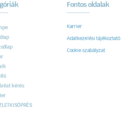
góriák
Fontos oldalak
Karrier
mpe
ólap
Adatkezelési tájékoztató
sőlap
Cookie szabályzat
or
aik
lló
ánlat kérés
ier
ZLETKISÖPRÉS