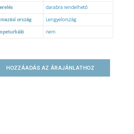
erelés
darabra rendelhető
rmazási ország
Lengyelország
mpeturkáló
nem
HOZZÁADÁS AZ ÁRAJÁNLATHOZ