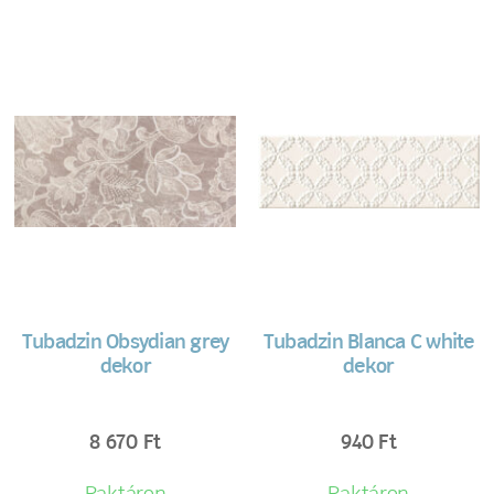
Tubadzin Obsydian grey
Tubadzin Blanca C white
dekor
dekor
8 670
Ft
940
Ft