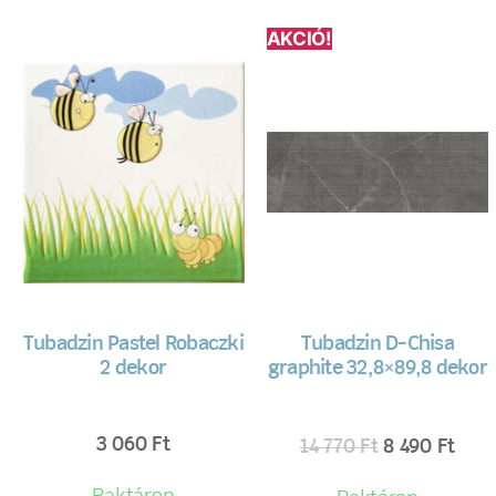
AKCIÓ!
Tubadzin Pastel Robaczki
Tubadzin D-Chisa
2 dekor
graphite 32,8×89,8 dekor
3 060
Ft
14 770
Ft
8 490
Ft