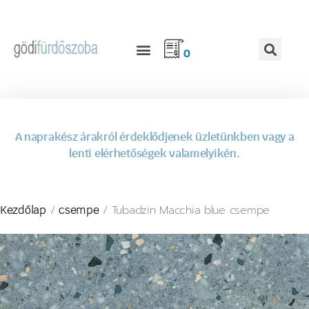
0
A naprakész árakról érdeklődjenek üzletünkben vagy a
lenti elérhetőségek valamelyikén.
/
/ Tubadzin Macchia blue csempe
Kezdőlap
csempe