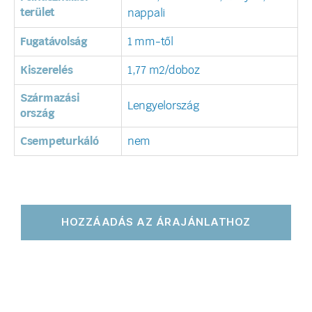
terület
nappali
Fugatávolság
1 mm-től
Kiszerelés
1,77 m2/doboz
Származási
Lengyelország
ország
Csempeturkáló
nem
HOZZÁADÁS AZ ÁRAJÁNLATHOZ