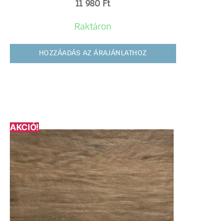
11 980
Ft
Raktáron
HOZZÁADÁS AZ ÁRAJÁNLATHOZ
AKCIÓ!