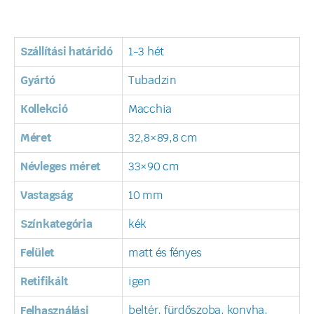
Szállítási határidó
1-3 hét
Gyártó
Tubadzin
Kollekció
Macchia
Méret
32,8×89,8 cm
Névleges méret
33×90 cm
Vastagság
10 mm
Színkategória
kék
Felület
matt és fényes
Retifikált
igen
beltér, fürdőszoba, konyha,
Felhasználási