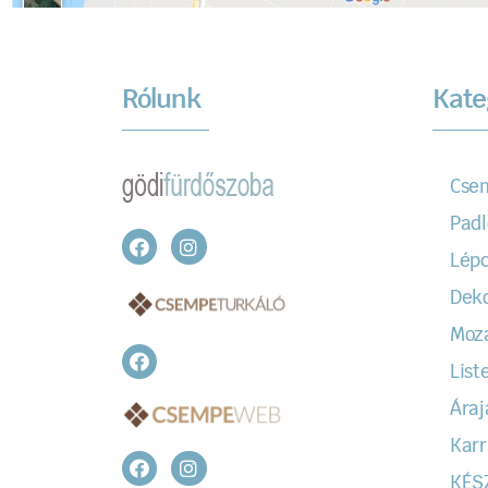
Rólunk
Kate
Cse
Padl
Lépc
Dek
Moz
Liste
Áraj
Karr
KÉS