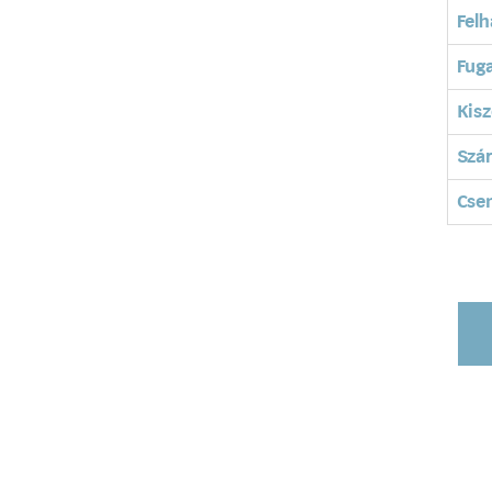
Felh
Fuga
Kisz
Szá
Cse