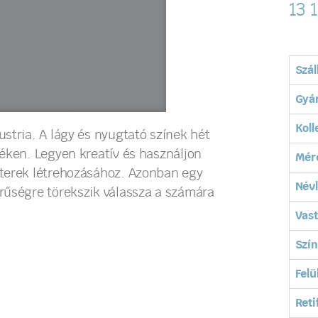
13 
Szál
Gyá
Koll
stria. A lágy és nyugtató színek hét
éken. Legyen kreatív és használjon
Mér
 terek létrehozásához. Azonban egy
Név
rűségre törekszik válassza a számára
Vas
Szín
Felü
Reti