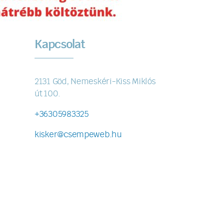
Kapcsolat
2131 Göd, Nemeskéri-Kiss Miklós
út 100.
+36305983325
kisker@csempeweb.hu