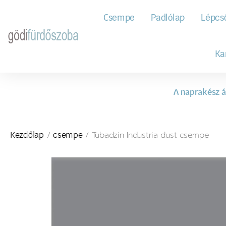
Csempe
Padlólap
Lépcs
Ka
A naprakész á
/
/ Tubadzin Industria dust csempe
Kezdőlap
csempe