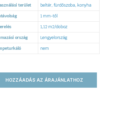
asználási terület
beltér, fürdőszoba, konyha
távolság
1 mm-től
erelés
1,12 m2/doboz
rmazási ország
Lengyelország
mpeturkáló
nem
HOZZÁADÁS AZ ÁRAJÁNLATHOZ