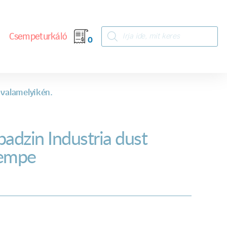
Csempeturkáló
0
 valamelyikén.
badzin Industria dust
empe