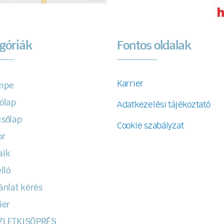
góriák
Fontos oldalak
Karrier
mpe
ólap
Adatkezelési tájékoztató
sőlap
Cookie szabályzat
or
aik
lló
ánlat kérés
ier
ZLETKISÖPRÉS