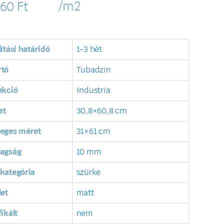
/m2
160
Ft
lítási határidó
1-3 hét
rtó
Tubadzin
ekció
Industria
et
30,8×60,8 cm
leges méret
31×61 cm
tagság
10 mm
kategória
szürke
let
matt
fikált
nem