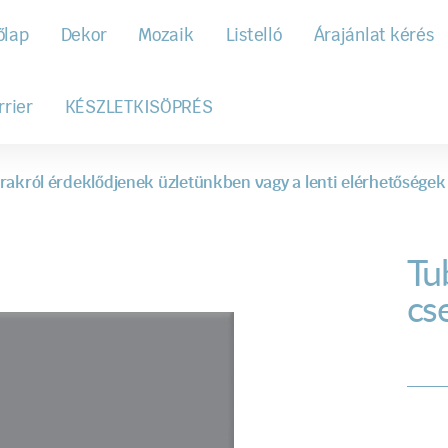
őlap
Dekor
Mozaik
Listelló
Árajánlat kérés
rrier
KÉSZLETKISÖPRÉS
rakról érdeklődjenek üzletünkben vagy a lenti elérhetőségek
Tu
cs