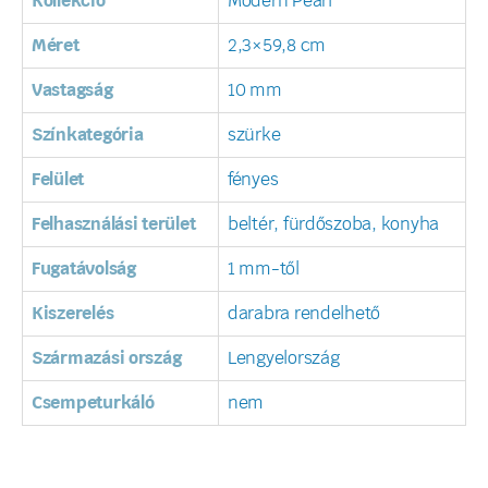
Kollekció
Modern Pearl
Méret
2,3×59,8 cm
Vastagság
10 mm
Színkategória
szürke
Felület
fényes
Felhasználási terület
beltér, fürdőszoba, konyha
Fugatávolság
1 mm-től
Kiszerelés
darabra rendelhető
Származási ország
Lengyelország
Csempeturkáló
nem