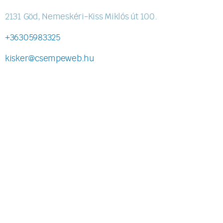
2131 Göd, Nemeskéri-Kiss Miklós út 100.
+36305983325
kisker@csempeweb.hu