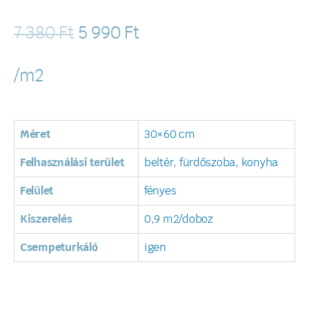
7 380
Ft
5 990
Ft
/m2
Méret
30×60 cm
Felhasználási terület
beltér, fürdőszoba, konyha
Felület
fényes
Kiszerelés
0,9 m2/doboz
Csempeturkáló
igen