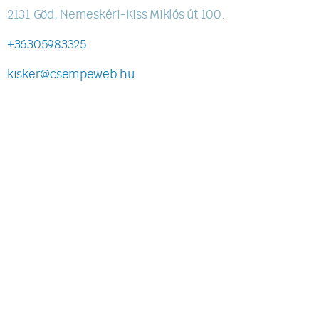
2131 Göd, Nemeskéri-Kiss Miklós út 100.
+36305983325
kisker@csempeweb.hu