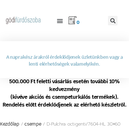
0
A naprakész árakról érdeklődjenek üzletünkben vagy a
lenti elérhetőségek valamelyikén.
500.000 Ft feletti vásárlás esetén további 10%
kedvezmény
(kivéve akciós és csempeturkálós termékek).
Rendelés előtt érdeklődjenek az elérhető készletről.
/
/ D-Pulchra octigenti/7604-HL 30×60
Kezdőlap
csempe