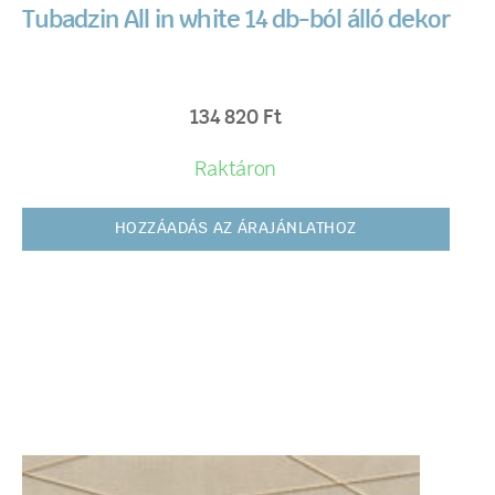
Tubadzin All in white 14 db-ból álló dekor
134 820
Ft
Raktáron
HOZZÁADÁS AZ ÁRAJÁNLATHOZ