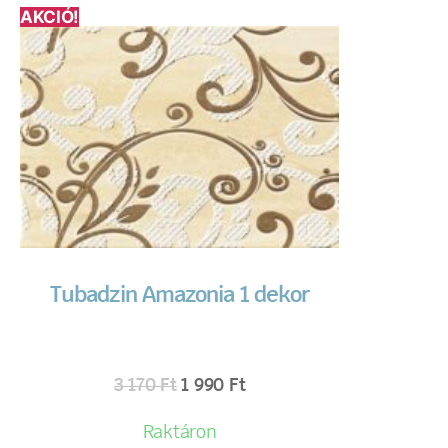
AKCIÓ!
Tubadzin Amazonia 1 dekor
3 170
Ft
1 990
Ft
Raktáron