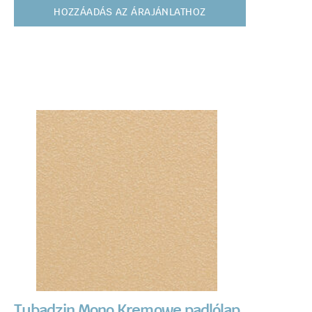
HOZZÁADÁS AZ ÁRAJÁNLATHOZ
Tubadzin Mono Kremowe padlólap