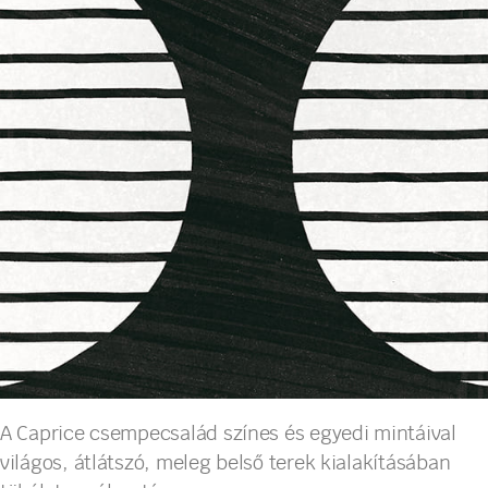
A Caprice csempecsalád színes és egyedi mintáival
világos, átlátszó, meleg belső terek kialakításában