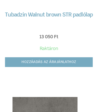
Tubadzin Walnut brown STR padlólap
13 050
Ft
Raktáron
HOZZÁADÁS AZ ÁRAJÁNLATHOZ