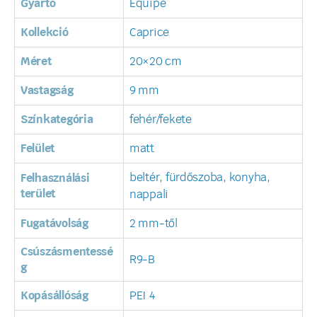
Gyártó
Equipe
Kollekció
Caprice
Méret
20×20 cm
Vastagság
9 mm
Színkategória
fehér/fekete
Felület
matt
beltér, fürdőszoba, konyha,
Felhasználási
terület
nappali
Fugatávolság
2 mm-től
Csúszásmentessé
R9-B
g
Kopásállóság
PEI 4