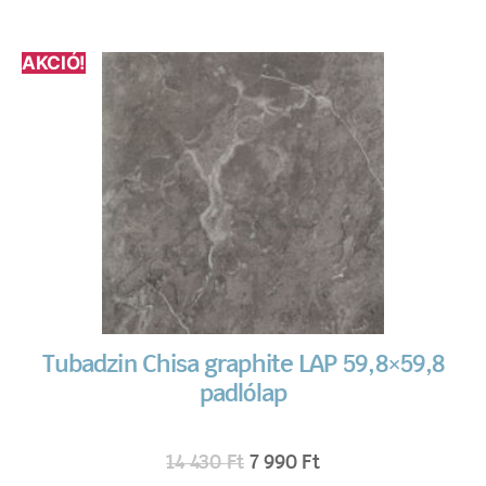
AKCIÓ!
Tubadzin Chisa graphite LAP 59,8×59,8
padlólap
14 430
Ft
7 990
Ft