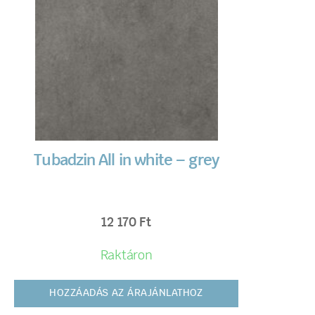
Tubadzin All in white – grey
12 170
Ft
Raktáron
HOZZÁADÁS AZ ÁRAJÁNLATHOZ