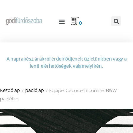
0
A naprakész árakról érdeklődjenek üzletünkben vagy a
lenti elérhetőségek valamelyikén.
/
/ Equipe Caprice moonline B&W
Kezdőlap
padlólap
padlólap