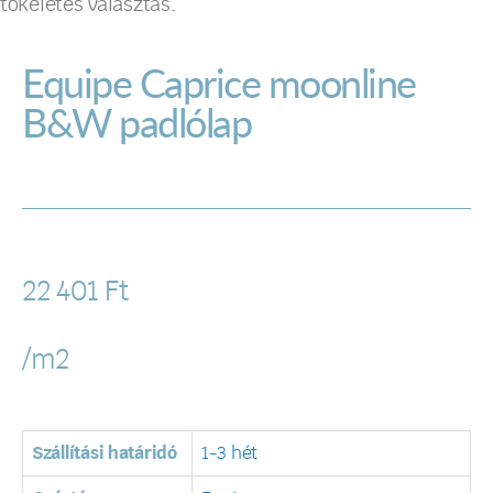
tökéletes választás.
Equipe Caprice moonline
B&W padlólap
22 401
Ft
/m2
Szállítási határidó
1-3 hét