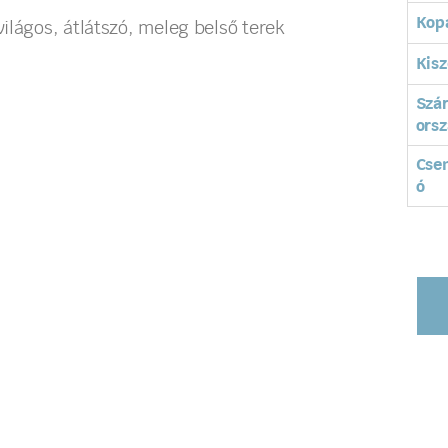
Kopá
ilágos, átlátszó, meleg belső terek
Kisz
Szá
orsz
Cse
ó