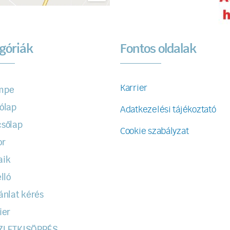
góriák
Fontos oldalak
Karrier
mpe
ólap
Adatkezelési tájékoztató
sőlap
Cookie szabályzat
or
aik
lló
ánlat kérés
ier
ZLETKISÖPRÉS