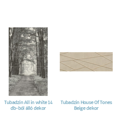
Tubadzin All in white 14
Tubadzin House Of Tones
db-ból álló dekor
Beige dekor