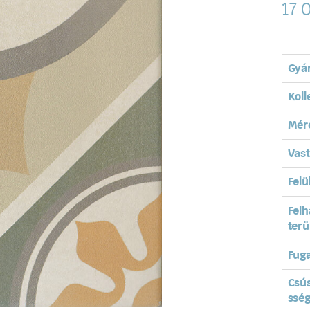
17 
Gyá
Koll
Mér
Vas
Felü
Felh
terü
Fuga
Csú
ssé