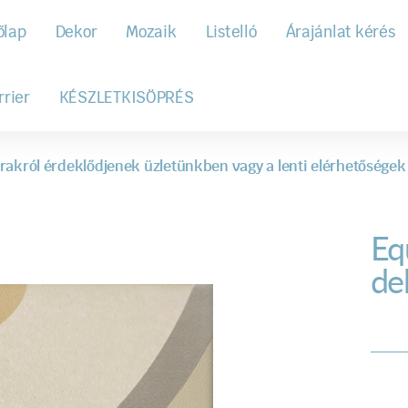
őlap
Dekor
Mozaik
Listelló
Árajánlat kérés
rrier
KÉSZLETKISÖPRÉS
rakról érdeklődjenek üzletünkben vagy a lenti elérhetőségek
Eq
de