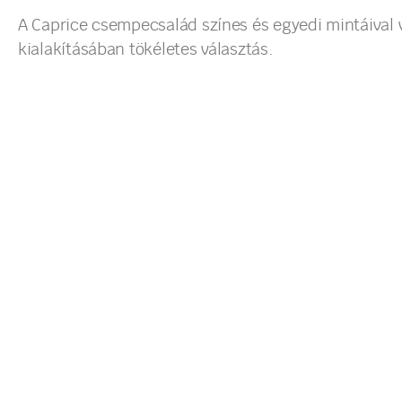
A Caprice csempecsalád színes és egyedi mintáival v
kialakításában tökéletes választás.