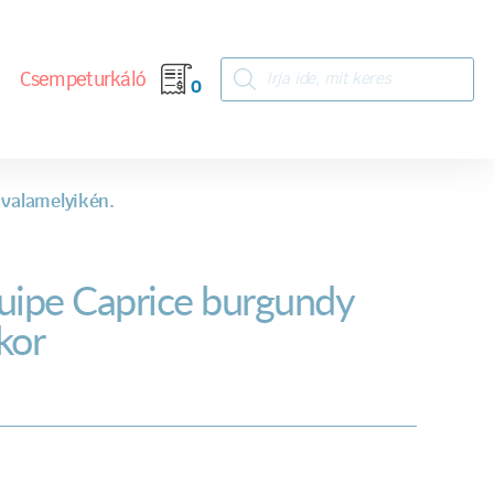
Csempeturkáló
0
 valamelyikén.
uipe Caprice burgundy
kor