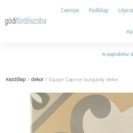
Csempe
Padlólap
Lépcs
Ka
A naprakész á
/
/ Equipe Caprice burgundy dekor
Kezdőlap
dekor