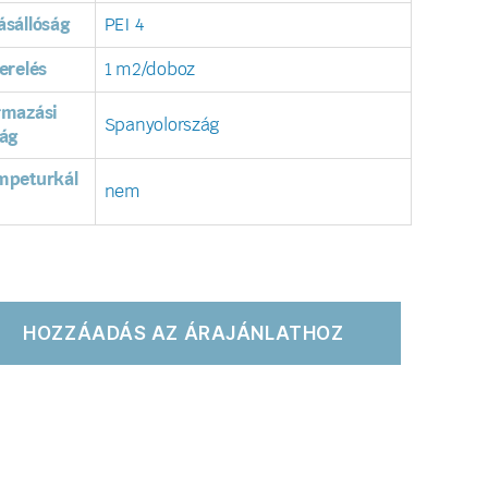
sállóság
PEI 4
erelés
1 m2/doboz
rmazási
Spanyolország
ág
mpeturkál
nem
HOZZÁADÁS AZ ÁRAJÁNLATHOZ