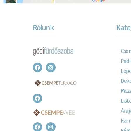
Rólunk
Kate
Cse
Padl
Lépc
Dek
Moz
Liste
Áraj
Karr
KÉS