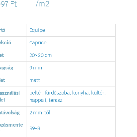
/m2
097
Ft
rtó
Equipe
ekció
Caprice
et
20×20 cm
tagság
9 mm
let
matt
beltér
,
fürdőszoba
,
konyha
,
kültér
,
asználási
let
nappali
,
terasz
távolság
2 mm-től
szásmente
R9-B
g