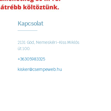
Kapcsolat
2131 Göd, Nemeskéri-Kiss Miklós
út 100.
+36305983325
kisker@csempeweb.hu