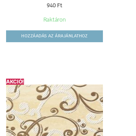
940
Ft
Raktáron
HOZZÁADÁS AZ ÁRAJÁNLATHOZ
AKCIÓ!