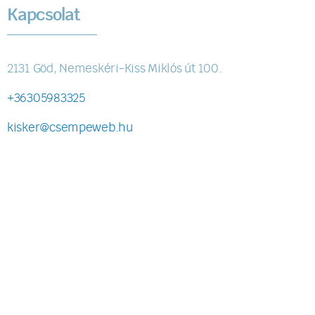
Kapcsolat
2131 Göd, Nemeskéri-Kiss Miklós út 100.
+36305983325
kisker@csempeweb.hu