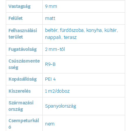
Vastagság
9 mm
Felület
matt
beltér
,
fürdőszoba
,
konyha
,
kültér
,
Felhasználási
terület
nappali
,
terasz
Fugatávolság
2 mm-től
Csúszásmente
R9-B
sség
Kopásállóság
PEI 4
Kiszerelés
1 m2/doboz
Származási
Spanyolország
ország
Csempeturkál
nem
ó