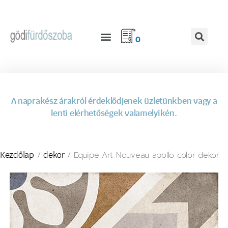
0
A naprakész árakról érdeklődjenek üzletünkben vagy a
lenti elérhetőségek valamelyikén.
/
/ Equipe Art Nouveau apollo color dekor
Kezdőlap
dekor