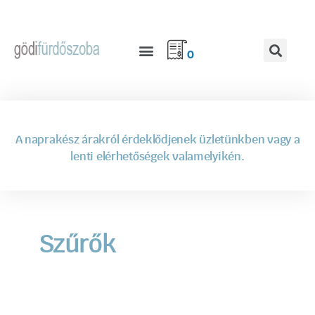
0
A naprakész árakról érdeklődjenek üzletünkben vagy a
lenti elérhetőségek valamelyikén.
Szűrők