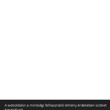
A weboldalon a minőségi felhasználói élmény érdekében sütiket