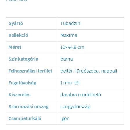
Gyártó
Tubadzin
Kollekció
Maxima
Méret
10×44,8 cm
Színkategória
barna
Felhasználási terület
beltér
,
fürdőszoba
,
nappali
Fugatávolság
1 mm-től
Kiszerelés
darabra rendelhető
Származási ország
Lengyelország
Csempeturkáló
igen