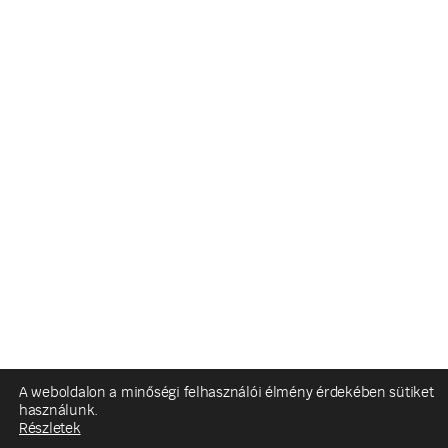
A weboldalon a minőségi felhasználói élmény érdekében sütiket
használunk.
Részletek