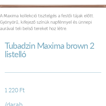
A Maxima kollekció tisztelgés a festői tájak előtt.
Gyönyörű, kifejező színük napfénnyel és ünnepi
aurával teli belső tereket hoz létre.
Tubadzin Maxima brown 2
listelló
1 220
Ft
/darab