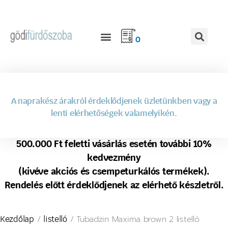
0
A naprakész árakról érdeklődjenek üzletünkben vagy a
lenti elérhetőségek valamelyikén.
500.000 Ft feletti vásárlás esetén további 10%
kedvezmény
(kivéve akciós és csempeturkálós termékek).
Rendelés előtt érdeklődjenek az elérhető készletről.
/
/ Tubadzin Maxima brown 2 listelló
Kezdőlap
listelló