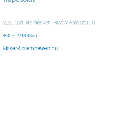
2131 Göd, Nemeskéri-Kiss Miklós út 100.
+36305983325
kisker@csempeweb.hu