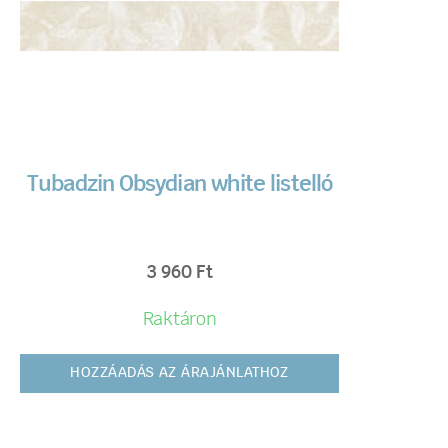
Tubadzin Obsydian white listelló
3 960
Ft
Raktáron
HOZZÁADÁS AZ ÁRAJÁNLATHOZ