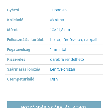
Gyártó
Tubadzin
Kollekció
Maxima
Méret
10×44,8 cm
Felhasználási terület
beltér
,
fürdőszoba
,
nappali
Fugatávolság
1 mm-től
Kiszerelés
darabra rendelhető
Származási ország
Lengyelország
Csempeturkáló
igen
HOZZÁADÁS AZ ÁRAJÁNLATHOZ