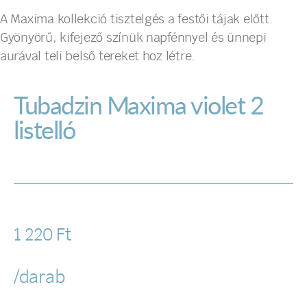
A Maxima kollekció tisztelgés a festői tájak előtt.
Gyönyörű, kifejező színük napfénnyel és ünnepi
aurával teli belső tereket hoz létre.
Tubadzin Maxima violet 2
listelló
1 220
Ft
/darab