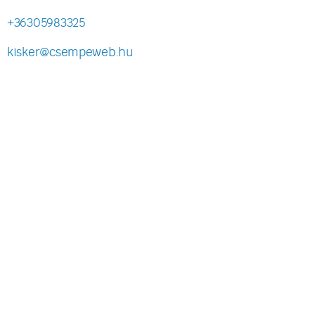
+36305983325
kisker@csempeweb.hu