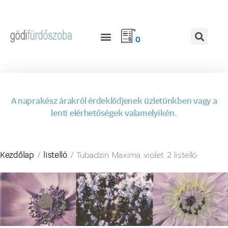
0
A naprakész árakról érdeklődjenek üzletünkben vagy a
lenti elérhetőségek valamelyikén.
/
/ Tubadzin Maxima violet 2 listelló
Kezdőlap
listelló