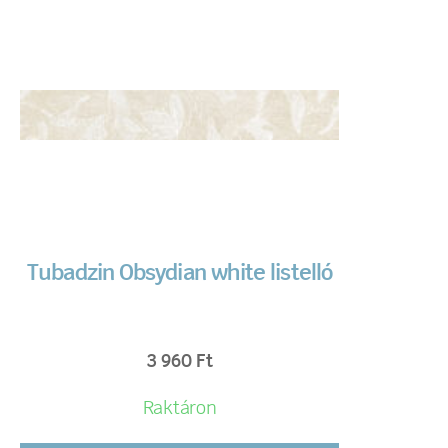
Tubadzin Obsydian white listelló
3 960
Ft
Raktáron