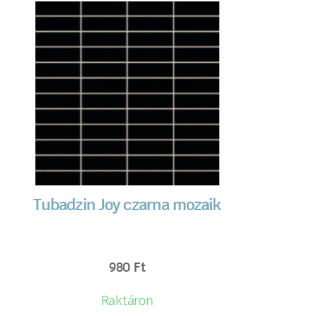
Tubadzin Joy czarna mozaik
980
Ft
Raktáron