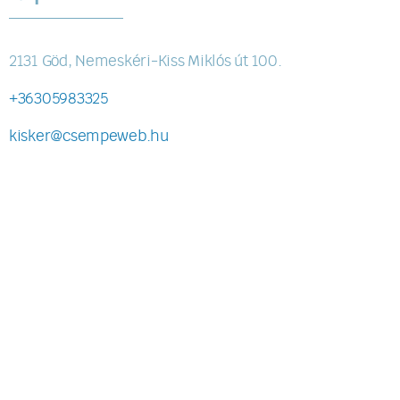
2131 Göd, Nemeskéri-Kiss Miklós út 100.
+36305983325
kisker@csempeweb.hu