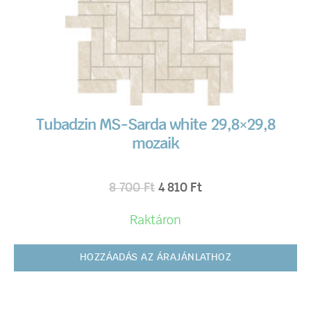
Tubadzin MS-Sarda white 29,8×29,8
mozaik
8 700
Ft
4 810
Ft
Raktáron
HOZZÁADÁS AZ ÁRAJÁNLATHOZ