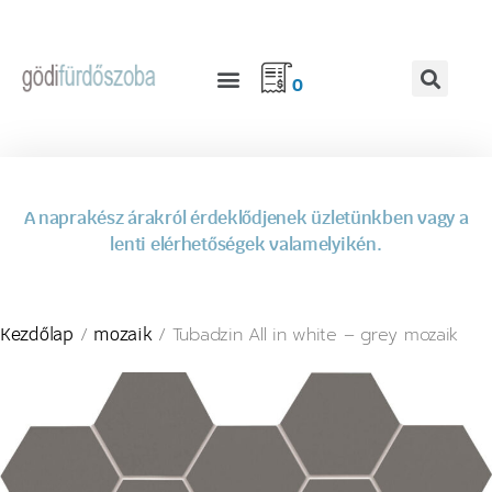
0
A naprakész árakról érdeklődjenek üzletünkben vagy a
lenti elérhetőségek valamelyikén.
/
/ Tubadzin All in white – grey mozaik
Kezdőlap
mozaik