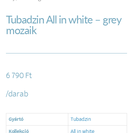
Tubadzin All in white – grey
mozaik
6 790
Ft
/darab
Gyártó
Tubadzin
Kollekció
All in white