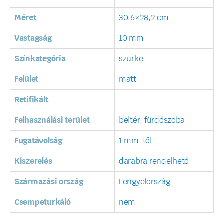
Méret
30,6×28,2 cm
Vastagság
10 mm
Színkategória
szürke
Felület
matt
Retifikált
–
Felhasználási terület
beltér
,
fürdőszoba
Fugatávolság
1 mm-től
Kiszerelés
darabra rendelhető
Származási ország
Lengyelország
Csempeturkáló
nem