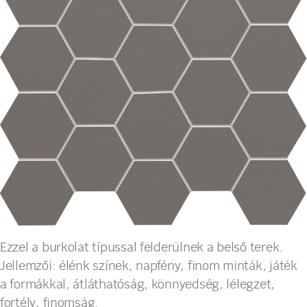
Ezzel a burkolat típussal felderülnek a belső terek.
Jellemzői: élénk színek, napfény, finom minták, játék
a formákkal, átláthatóság, könnyedség, lélegzet,
fortély, finomság.