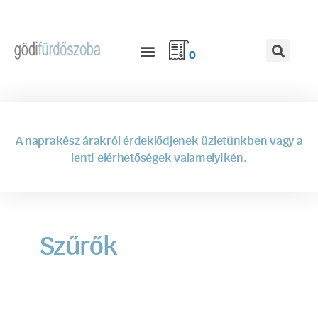
0
A naprakész árakról érdeklődjenek üzletünkben vagy a
lenti elérhetőségek valamelyikén.
Szűrők