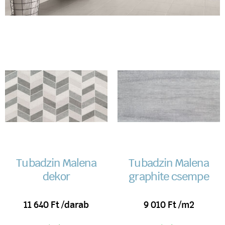
Tubadzin Malena
Tubadzin Malena
dekor
graphite csempe
11 640
Ft
/darab
9 010
Ft
/m2