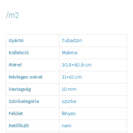
/m2
Gyártó
Tubadzin
Kollekció
Malena
Méret
30,8×60,8 cm
Névleges méret
31×61 cm
Vastagság
10 mm
Színkategória
szürke
Felület
fényes
Retifikált
nem