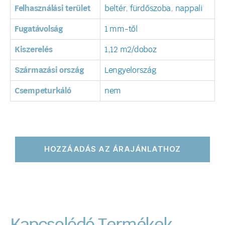
Felhasználási terület
beltér
,
fürdőszoba
,
nappali
Fugatávolság
1 mm-től
Kiszerelés
1,12 m2/doboz
Származási ország
Lengyelország
Csempeturkáló
nem
HOZZÁADÁS AZ ÁRAJÁNLATHOZ