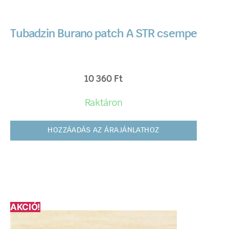
Tubadzin Burano patch A STR csempe
10 360
Ft
Raktáron
HOZZÁADÁS AZ ÁRAJÁNLATHOZ
AKCIÓ!