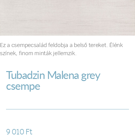
Ez a csempecsalád feldobja a belső tereket. Élénk
színek, finom minták jellemzik.
Tubadzin Malena grey
csempe
9 010
Ft