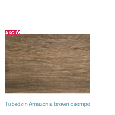
AKCIÓ!
Tubadzin Amazonia brown csempe