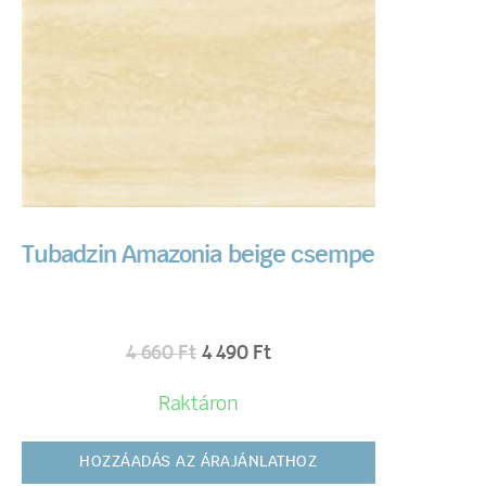
Tubadzin Amazonia beige csempe
4 660
Ft
4 490
Ft
Raktáron
HOZZÁADÁS AZ ÁRAJÁNLATHOZ