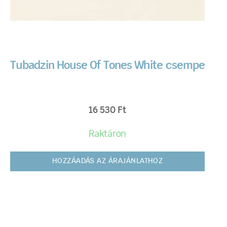
Tubadzin House Of Tones White csempe
16 530
Ft
Raktáron
HOZZÁADÁS AZ ÁRAJÁNLATHOZ