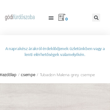
0
A naprakész árakról érdeklődjenek üzletünkben vagy a
lenti elérhetőségek valamelyikén.
/
/ Tubadzin Malena grey csempe
Kezdőlap
csempe