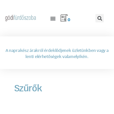
0
A naprakész árakról érdeklődjenek üzletünkben vagy a
lenti elérhetőségek valamelyikén.
Szűrők