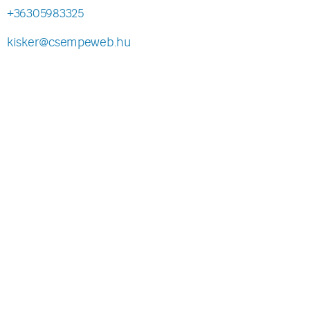
+36305983325
kisker@csempeweb.hu