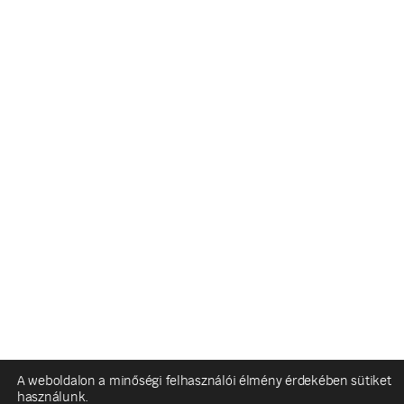
A weboldalon a minőségi felhasználói élmény érdekében sütiket
használunk.