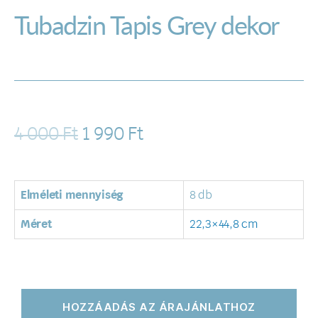
Tubadzin Tapis Grey dekor
4 000
Ft
1 990
Ft
Elméleti mennyiség
8 db
Méret
22,3×44,8 cm
HOZZÁADÁS AZ ÁRAJÁNLATHOZ