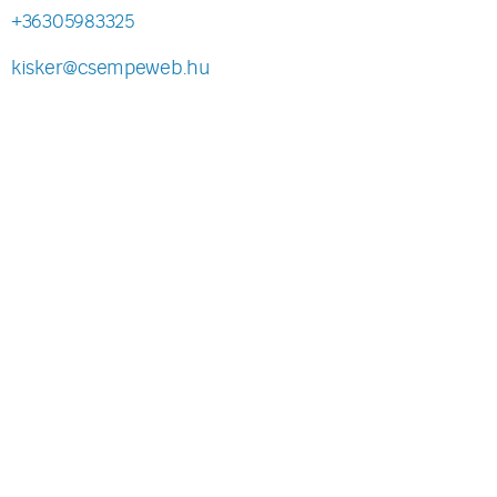
+36305983325
kisker@csempeweb.hu