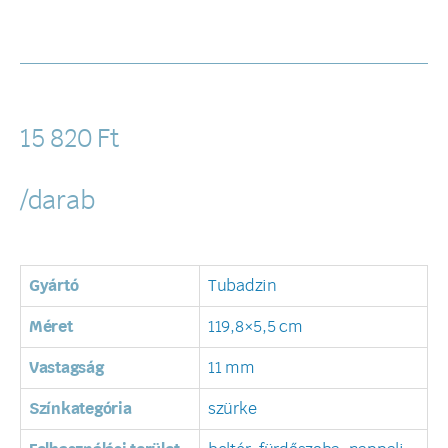
15 820
Ft
/darab
Gyártó
Tubadzin
Méret
119,8×5,5 cm
Vastagság
11 mm
Színkategória
szürke