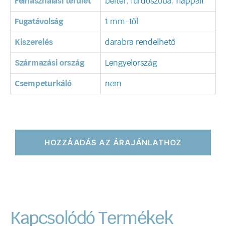
Felhasználási terület
beltér
,
fürdőszoba
,
nappali
Fugatávolság
1 mm-től
Kiszerelés
darabra rendelhető
Származási ország
Lengyelország
Csempeturkáló
nem
HOZZÁADÁS AZ ÁRAJÁNLATHOZ
Kapcsolódó Termékek