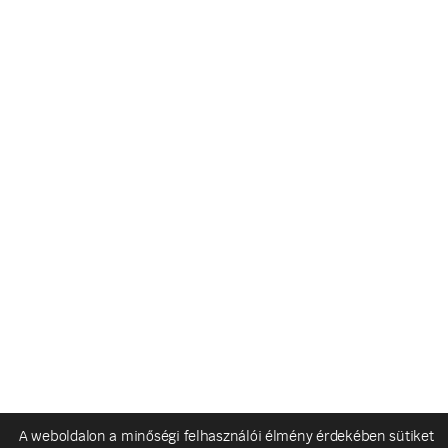
A weboldalon a minőségi felhasználói élmény érdekében sütiket