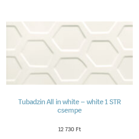
Tubadzin All in white – white 1 STR
csempe
12 730
Ft