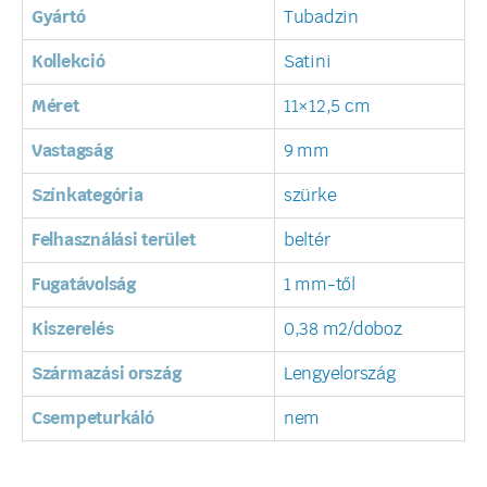
Gyártó
Tubadzin
Kollekció
Satini
Méret
11×12,5 cm
Vastagság
9 mm
Színkategória
szürke
Felhasználási terület
beltér
Fugatávolság
1 mm-től
Kiszerelés
0,38 m2/doboz
Származási ország
Lengyelország
Csempeturkáló
nem