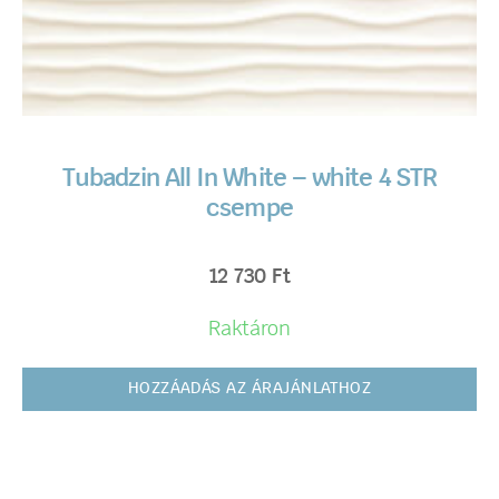
Tubadzin All In White – white 4 STR
csempe
12 730
Ft
Raktáron
HOZZÁADÁS AZ ÁRAJÁNLATHOZ