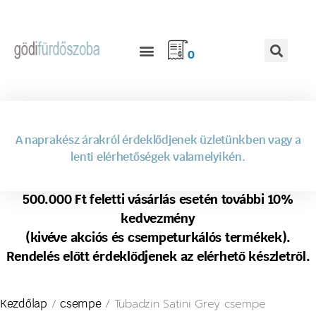
0
A naprakész árakról érdeklődjenek üzletünkben vagy a
lenti elérhetőségek valamelyikén.
500.000 Ft feletti vásárlás esetén további 10%
kedvezmény
(kivéve akciós és csempeturkálós termékek).
Rendelés előtt érdeklődjenek az elérhető készletről.
/
/ Tubadzin Satini Grey csempe
Kezdőlap
csempe