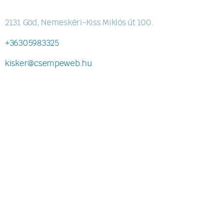
2131 Göd, Nemeskéri-Kiss Miklós út 100.
+36305983325
kisker@csempeweb.hu