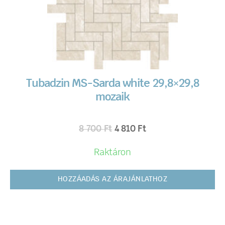
Tubadzin MS-Sarda white 29,8×29,8
mozaik
8 700
Ft
4 810
Ft
Raktáron
HOZZÁADÁS AZ ÁRAJÁNLATHOZ