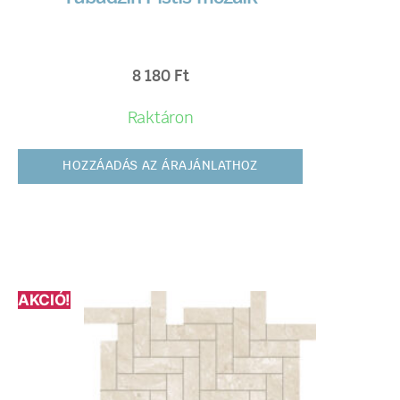
8 180
Ft
Raktáron
HOZZÁADÁS AZ ÁRAJÁNLATHOZ
AKCIÓ!