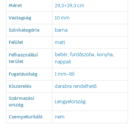
Méret
29,3×29,3 cm
Vastagság
10 mm
Színkategória
barna
Felület
matt
beltér, fürdőszoba, konyha,
Felhasználási
terület
nappali
Fugatávolság
1 mm-től
Kiszerelés
darabra rendelhető
Származási
Lengyelország
ország
Csempeturkáló
nem