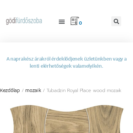
0
A naprakész árakról érdeklődjenek üzletünkben vagy a
lenti elérhetőségek valamelyikén.
/
/ Tubadzin Royal Place wood mozaik
Kezdőlap
mozaik