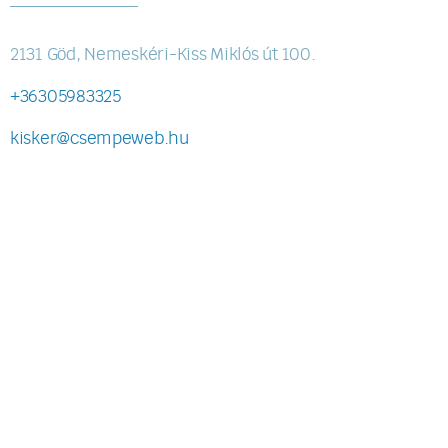
2131 Göd, Nemeskéri-Kiss Miklós út 100.
+36305983325
kisker@csempeweb.hu