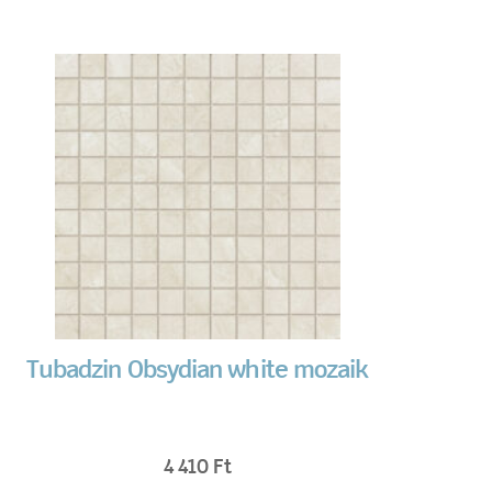
Tubadzin Obsydian white mozaik
4 410
Ft