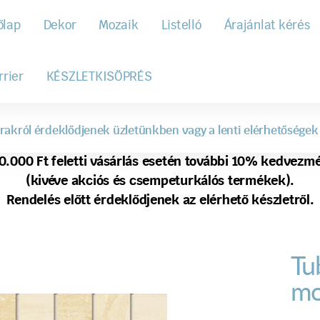
őlap
Dekor
Mozaik
Listelló
Árajánlat kérés
rrier
KÉSZLETKISÖPRÉS
rakról érdeklődjenek üzletünkben vagy a lenti elérhetőségek
0.000 Ft feletti vásárlás esetén további 10% kedvezm
(kivéve akciós és csempeturkálós termékek).
Rendelés előtt érdeklődjenek az elérhető készletről.
Tu
mo