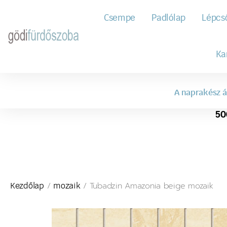
Csempe
Padlólap
Lépcs
Ka
A naprakész á
50
/
/ Tubadzin Amazonia beige mozaik
Kezdőlap
mozaik