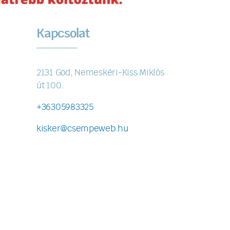
Kapcsolat
2131 Göd, Nemeskéri-Kiss Miklós
út 100.
+36305983325
kisker@csempeweb.hu