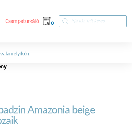
Csempeturkáló
0
 valamelyikén.
ény
badzin Amazonia beige
zaik