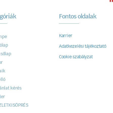
góriák
Fontos oldalak
Karrier
mpe
ólap
Adatkezelési tájékoztató
sőlap
Cookie szabályzat
or
aik
lló
ánlat kérés
ier
ZLETKISÖPRÉS