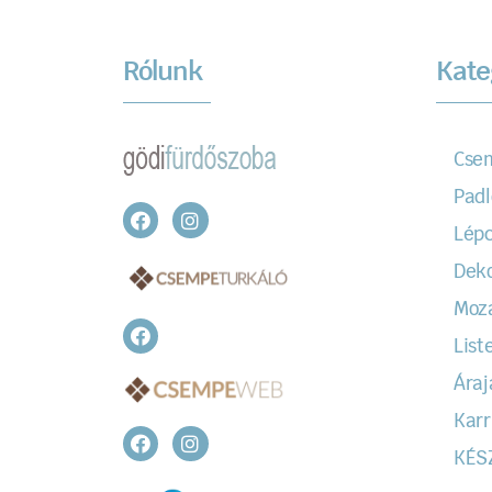
Rólunk
Kate
Cse
Padl
Lépc
Dek
Moz
Liste
Áraj
Karr
KÉS