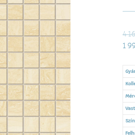
4 1
1 9
Gyá
Koll
Mér
Vas
Szín
Felh