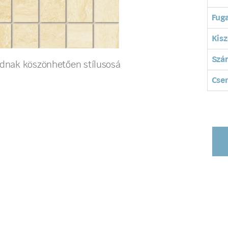
Fuga
Kisz
Szá
ládnak köszönhetően stílusosá
Cse