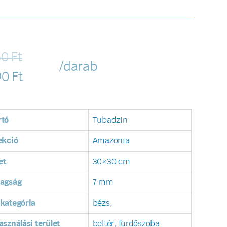
60
Ft
/darab
90
Ft
rtó
Tubadzin
ekció
Amazonia
et
30×30 cm
tagság
7 mm
kategória
bézs,
asználási terület
beltér
,
fürdőszoba