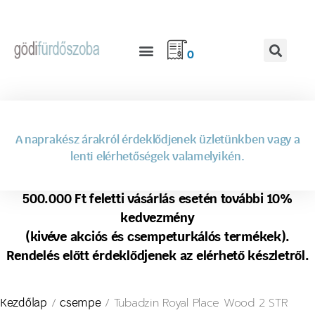
0
A naprakész árakról érdeklődjenek üzletünkben vagy a
lenti elérhetőségek valamelyikén.
500.000 Ft feletti vásárlás esetén további 10%
kedvezmény
(kivéve akciós és csempeturkálós termékek).
Rendelés előtt érdeklődjenek az elérhető készletről.
/
/ Tubadzin Royal Place Wood 2 STR
Kezdőlap
csempe