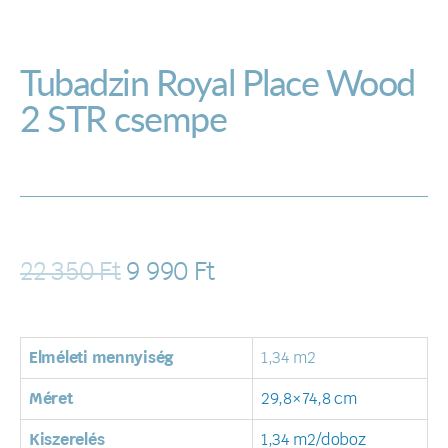
Tubadzin Royal Place Wood
2 STR csempe
22 350
Ft
9 990
Ft
Elméleti mennyiség
1,34 m2
Méret
29,8×74,8 cm
Kiszerelés
1,34 m2/doboz