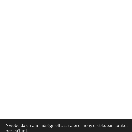
A weboldalon a minőségi felhasználói élmény érdekében sütiket
használunk.