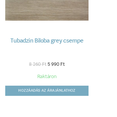
Tubadzin Biloba grey csempe
8 260
Ft
5 990
Ft
Raktáron
HOZZÁADÁS AZ ÁRAJÁNLATHOZ