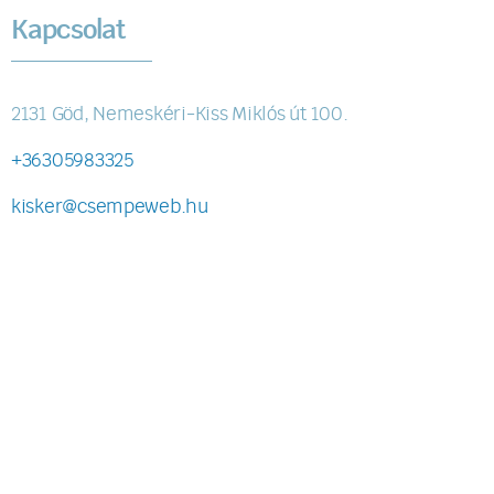
Kapcsolat
2131 Göd, Nemeskéri-Kiss Miklós út 100.
+36305983325
kisker@csempeweb.hu