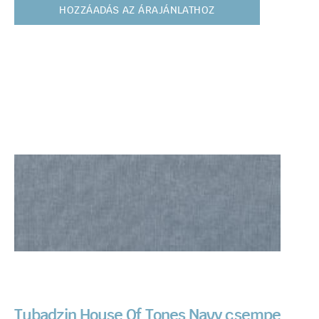
HOZZÁADÁS AZ ÁRAJÁNLATHOZ
Tubadzin House Of Tones Navy csempe