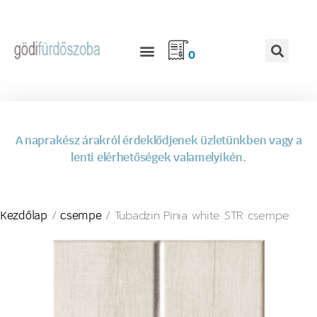
0
A naprakész árakról érdeklődjenek üzletünkben vagy a
lenti elérhetőségek valamelyikén.
/
/ Tubadzin Pinia white STR csempe
Kezdőlap
csempe