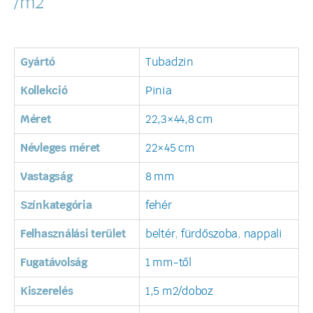
/m2
Gyártó
Tubadzin
Kollekció
Pinia
Méret
22,3×44,8 cm
Névleges méret
22×45 cm
Vastagság
8 mm
Színkategória
fehér
Felhasználási terület
beltér
,
fürdőszoba
,
nappali
Fugatávolság
1 mm-től
Kiszerelés
1,5 m2/doboz