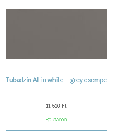
Tubadzin All in white – grey csempe
11 510
Ft
Raktáron