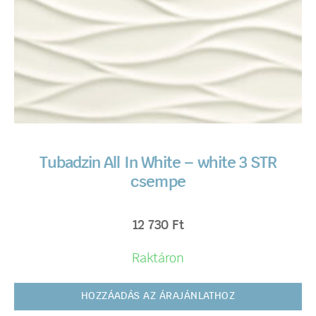
Tubadzin All In White – white 3 STR
csempe
12 730
Ft
Raktáron
HOZZÁADÁS AZ ÁRAJÁNLATHOZ