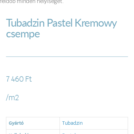
feldob minden helyiséget.
Tubadzin Pastel Kremowy
csempe
7 460
Ft
/m2
Gyártó
Tubadzin