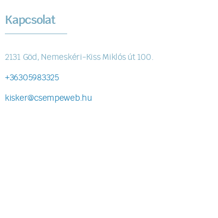
Kapcsolat
2131 Göd, Nemeskéri-Kiss Miklós út 100.
+36305983325
kisker@csempeweb.hu