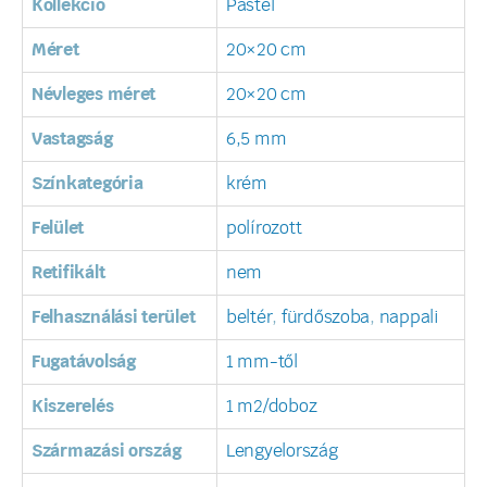
Kollekció
Pastel
Méret
20×20 cm
Névleges méret
20×20 cm
Vastagság
6,5 mm
Színkategória
krém
Felület
polírozott
Retifikált
nem
Felhasználási terület
beltér
,
fürdőszoba
,
nappali
Fugatávolság
1 mm-től
Kiszerelés
1 m2/doboz
Származási ország
Lengyelország