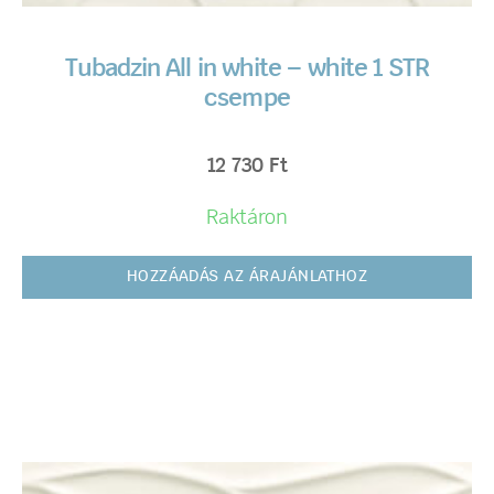
Tubadzin All in white – white 1 STR
csempe
12 730
Ft
Raktáron
HOZZÁADÁS AZ ÁRAJÁNLATHOZ