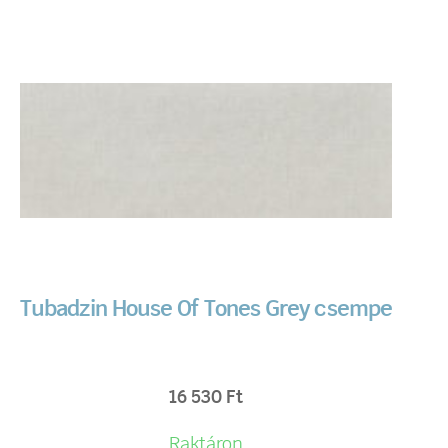
Tubadzin House Of Tones Grey csempe
16 530
Ft
Raktáron