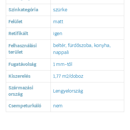
Színkategória
szürke
Felület
matt
Retifikált
igen
beltér, fürdőszoba, konyha,
Felhasználási
terület
nappali
Fugatávolság
1 mm-től
Kiszerelés
1,77 m2/doboz
Származási
Lengyelország
ország
Csempeturkáló
nem