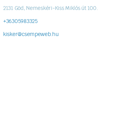
2131 Göd, Nemeskéri-Kiss Miklós út 100.
+36305983325
kisker@csempeweb.hu