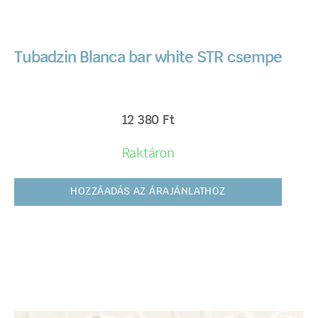
Tubadzin Blanca bar white STR csempe
12 380
Ft
Raktáron
HOZZÁADÁS AZ ÁRAJÁNLATHOZ