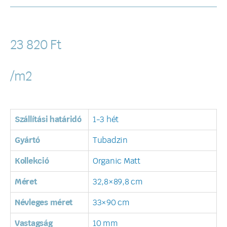
23 820
Ft
/m2
Szállítási határidó
1-3 hét
Gyártó
Tubadzin
Kollekció
Organic Matt
Méret
32,8×89,8 cm
Névleges méret
33×90 cm
Vastagság
10 mm