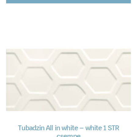
Tubadzin All in white – white 1 STR
csempe