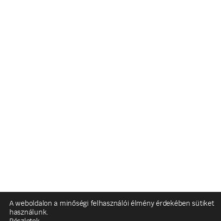
A weboldalon a minőségi felhasználói élmény érdekében sütiket
használunk.