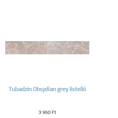
Tubadzin Obsydian grey listelló
3 960
Ft