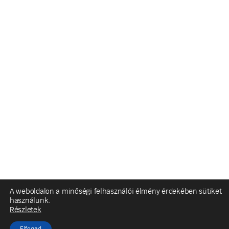
A weboldalon a minőségi felhasználói élmény érdekében sütiket
használunk.
Részletek