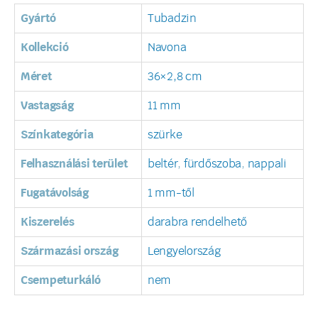
Gyártó
Tubadzin
Kollekció
Navona
Méret
36×2,8 cm
Vastagság
11 mm
Színkategória
szürke
Felhasználási terület
beltér
,
fürdőszoba
,
nappali
Fugatávolság
1 mm-től
Kiszerelés
darabra rendelhető
Származási ország
Lengyelország
Csempeturkáló
nem