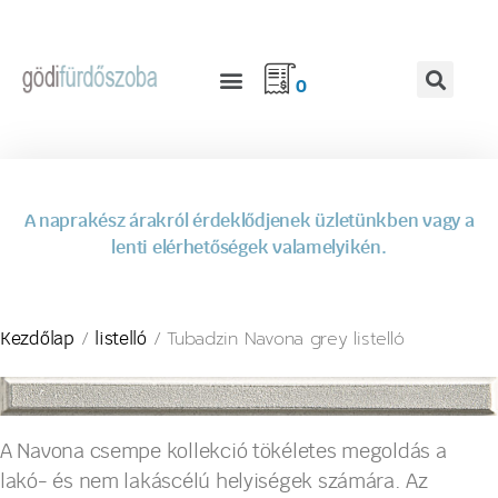
0
A naprakész árakról érdeklődjenek üzletünkben vagy a
lenti elérhetőségek valamelyikén.
/
/ Tubadzin Navona grey listelló
Kezdőlap
listelló
A Navona csempe kollekció tökéletes megoldás a
lakó- és nem lakáscélú helyiségek számára. Az