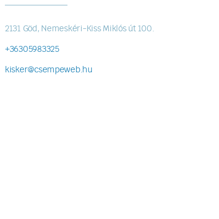
2131 Göd, Nemeskéri-Kiss Miklós út 100.
+36305983325
kisker@csempeweb.hu