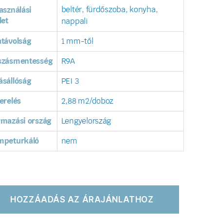
beltér, fürdőszoba, konyha,
asználási
let
nappali
távolság
1 mm-től
szásmentesség
R9A
sállóság
PEI 3
erelés
2,88 m2/doboz
rmazási ország
Lengyelország
mpeturkáló
nem
HOZZÁADÁS AZ ÁRAJÁNLATHOZ