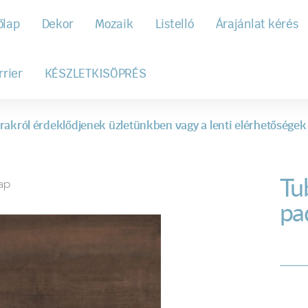
őlap
Dekor
Mozaik
Listelló
Árajánlat kérés
rrier
KÉSZLETKISÖPRÉS
rakról érdeklődjenek üzletünkben vagy a lenti elérhetőségek
Tu
ap
pa