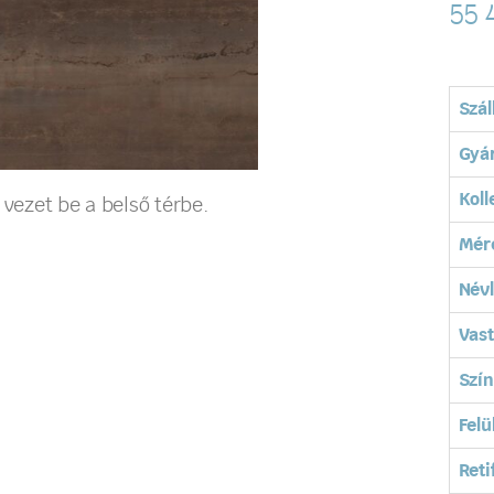
55 
Szál
Gyá
Koll
 vezet be a belső térbe.
Mér
Név
Vas
Szín
Felü
Reti