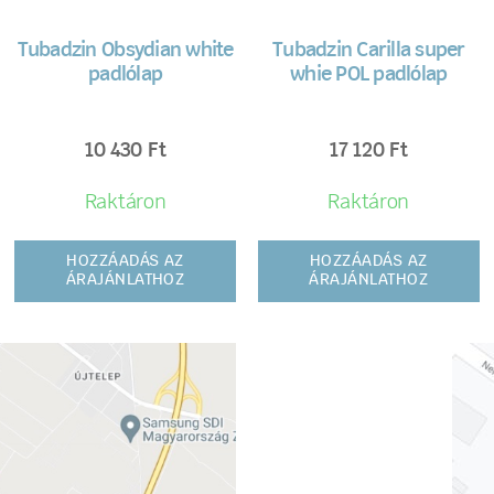
Tubadzin Obsydian white
Tubadzin Carilla super
padlólap
whie POL padlólap
10 430
Ft
17 120
Ft
Raktáron
Raktáron
HOZZÁADÁS AZ
HOZZÁADÁS AZ
ÁRAJÁNLATHOZ
ÁRAJÁNLATHOZ