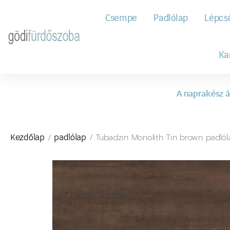
Csempe
Padlólap
Lépcs
Ka
A naprakész á
/
/ Tubadzin Monolith Tin brown padlól
Kezdőlap
padlólap