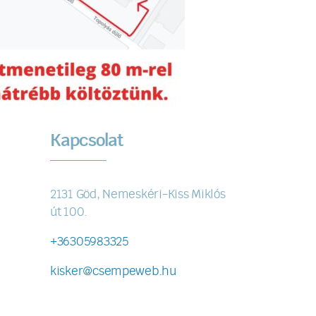
Kapcsolat
2131 Göd, Nemeskéri-Kiss Miklós
út 100.
+36305983325
kisker@csempeweb.hu