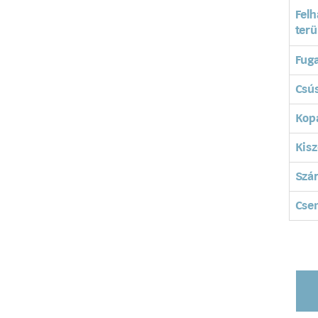
Felh
terü
Fuga
Csú
Kopá
Kisz
Szá
Cse