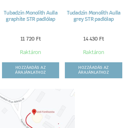
Tubadzin Monolith Aulla
Tudadzin Monolith Aulla
graphite STR padlólap
grey STR padlólap
11 720
Ft
14 430
Ft
Raktáron
Raktáron
HOZZÁADÁS AZ
HOZZÁADÁS AZ
ÁRAJÁNLATHOZ
ÁRAJÁNLATHOZ