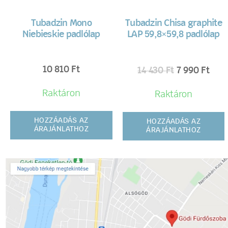
Tubadzin Mono
Tubadzin Chisa graphite
Niebieskie padlólap
LAP 59,8×59,8 padlólap
10 810
Ft
14 430
Ft
7 990
Ft
Raktáron
Raktáron
HOZZÁADÁS AZ
HOZZÁADÁS AZ
ÁRAJÁNLATHOZ
ÁRAJÁNLATHOZ