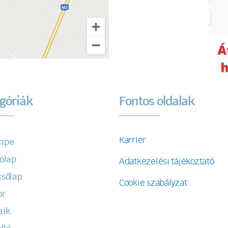
góriák
Fontos oldalak
Karrier
mpe
ólap
Adatkezelési tájékoztató
sőlap
Cookie szabályzat
or
aik