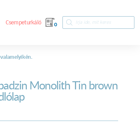
Csempeturkáló
0
 valamelyikén.
badzin Monolith Tin brown
dlólap