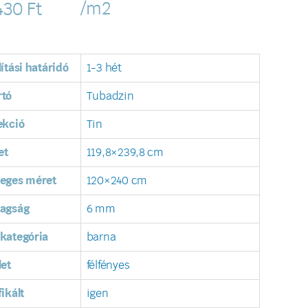
/m2
430
Ft
lítási határidó
1-3 hét
rtó
Tubadzin
ekció
Tin
et
119,8×239,8 cm
leges méret
120×240 cm
tagság
6 mm
kategória
barna
let
félfényes
fikált
igen