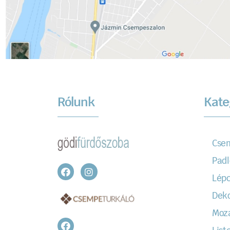
Rólunk
Kate
Cse
Padl
Lépc
Dek
Moz