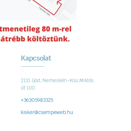
Kapcsolat
2131 Göd, Nemeskéri-Kiss Miklós
út 100.
+36305983325
kisker@csempeweb.hu