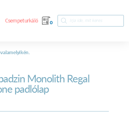
Csempeturkáló
0
 valamelyikén.
badzin Monolith Regal
one padlólap