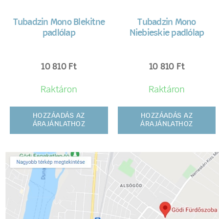
Tubadzin Mono Blekitne
Tubadzin Mono
padlólap
Niebieskie padlólap
10 810
Ft
10 810
Ft
Raktáron
Raktáron
HOZZÁADÁS AZ
HOZZÁADÁS AZ
ÁRAJÁNLATHOZ
ÁRAJÁNLATHOZ