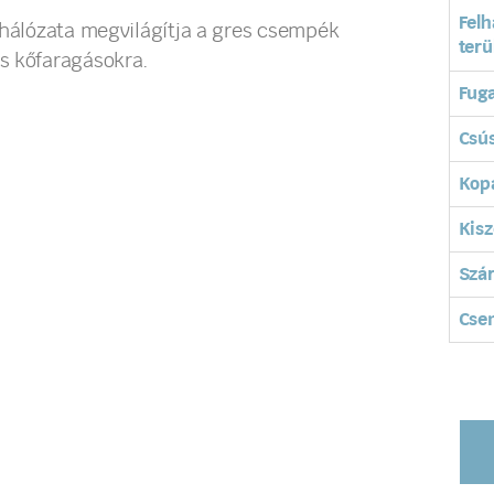
Felh
 hálózata megvilágítja a gres csempék
terü
s kőfaragásokra.
Fuga
Csú
Kopá
Kisz
Szá
Cse