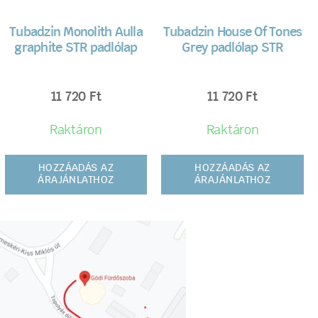
Tubadzin Monolith Aulla
Tubadzin House Of Tones
graphite STR padlólap
Grey padlólap STR
11 720
Ft
11 720
Ft
Raktáron
Raktáron
HOZZÁADÁS AZ
HOZZÁADÁS AZ
ÁRAJÁNLATHOZ
ÁRAJÁNLATHOZ