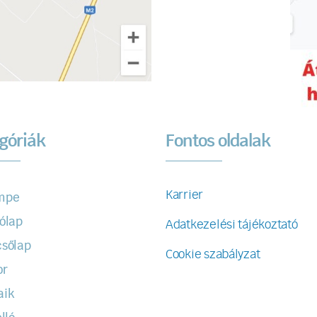
góriák
Fontos oldalak
Karrier
mpe
ólap
Adatkezelési tájékoztató
sőlap
Cookie szabályzat
or
aik