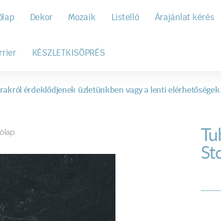
őlap
Dekor
Mozaik
Listelló
Árajánlat kérés
rrier
KÉSZLETKISÖPRÉS
rakról érdeklődjenek üzletünkben vagy a lenti elérhetőségek
Tu
ólap
St