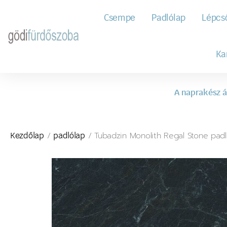
Csempe
Padlólap
Lépcs
Ka
A naprakész á
/
/ Tubadzin Monolith Regal Stone padl
Kezdőlap
padlólap