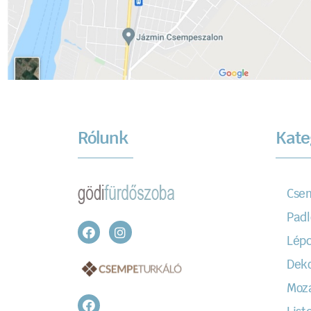
Rólunk
Kate
Cse
Padl
Lépc
Dek
Moz