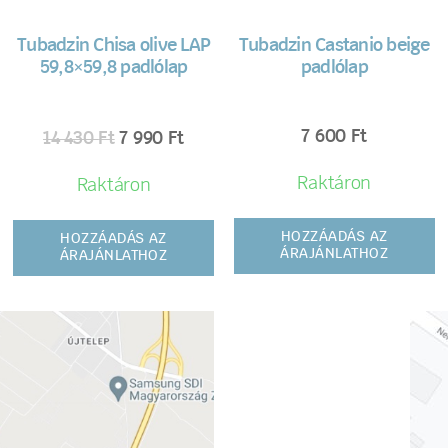
Tubadzin Chisa olive LAP
Tubadzin Castanio beige
59,8×59,8 padlólap
padlólap
7 600
Ft
14 430
Ft
7 990
Ft
Raktáron
Raktáron
HOZZÁADÁS AZ
HOZZÁADÁS AZ
ÁRAJÁNLATHOZ
ÁRAJÁNLATHOZ