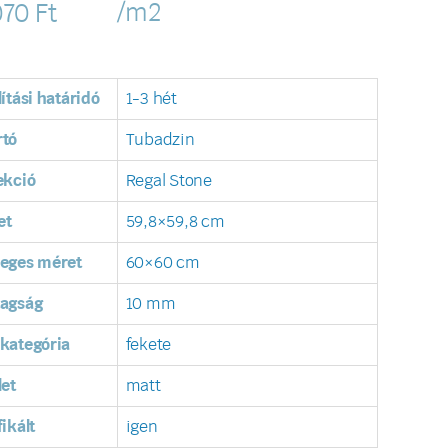
/m2
070
Ft
lítási határidó
1-3 hét
rtó
Tubadzin
ekció
Regal Stone
et
59,8×59,8 cm
leges méret
60×60 cm
tagság
10 mm
kategória
fekete
let
matt
fikált
igen