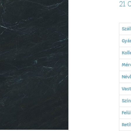
21 
Szál
Gyá
Koll
Mér
Név
Vas
Szín
Felü
Reti