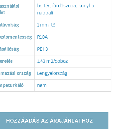
beltér, fürdőszoba, konyha,
asználási
let
nappali
távolság
1 mm-től
szásmentesség
R10A
sállóság
PEI 3
erelés
1,43 m2/doboz
rmazási ország
Lengyelország
mpeturkáló
nem
HOZZÁADÁS AZ ÁRAJÁNLATHOZ