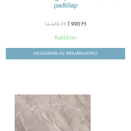
padlólap
14 430
Ft
7 990
Ft
Raktáron
HOZZÁADÁS AZ ÁRAJÁNLATHOZ