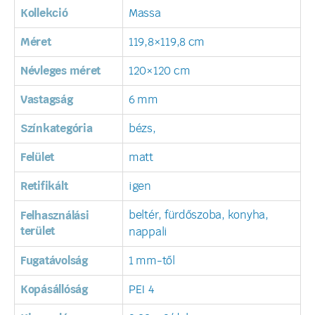
Kollekció
Massa
Méret
119,8×119,8 cm
Névleges méret
120×120 cm
Vastagság
6 mm
Színkategória
bézs,
Felület
matt
Retifikált
igen
beltér, fürdőszoba, konyha,
Felhasználási
terület
nappali
Fugatávolság
1 mm-től
Kopásállóság
PEI 4