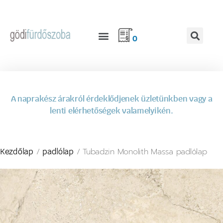
0
A naprakész árakról érdeklődjenek üzletünkben vagy a
lenti elérhetőségek valamelyikén.
/
/ Tubadzin Monolith Massa padlólap
Kezdőlap
padlólap