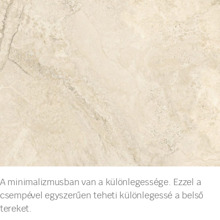
A minimalizmusban van a különlegessége. Ezzel a
csempével egyszerűen teheti különlegessé a belső
tereket.