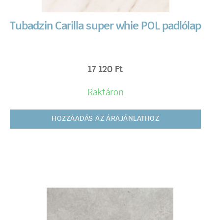
Tubadzin Carilla super whie POL padlólap
17 120
Ft
Raktáron
HOZZÁADÁS AZ ÁRAJÁNLATHOZ