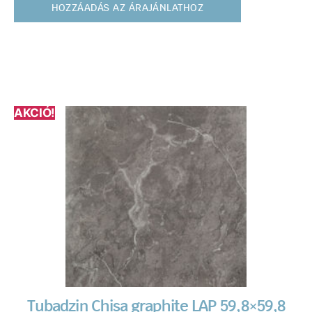
HOZZÁADÁS AZ ÁRAJÁNLATHOZ
AKCIÓ!
Tubadzin Chisa graphite LAP 59,8×59,8