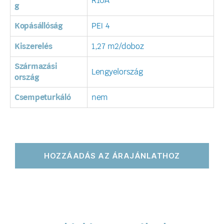
R10A
g
Kopásállóság
PEI 4
Kiszerelés
1,27 m2/doboz
Származási
Lengyelország
ország
Csempeturkáló
nem
HOZZÁADÁS AZ ÁRAJÁNLATHOZ