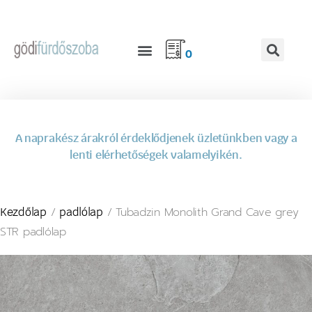
0
A naprakész árakról érdeklődjenek üzletünkben vagy a
lenti elérhetőségek valamelyikén.
/
/ Tubadzin Monolith Grand Cave grey
Kezdőlap
padlólap
STR padlólap