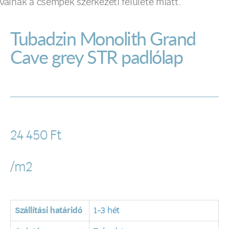
válnak a csempék szerkezeti felülete miatt.
Tubadzin Monolith Grand
Cave grey STR padlólap
24 450
Ft
/m2
Szállítási határidó
1-3 hét