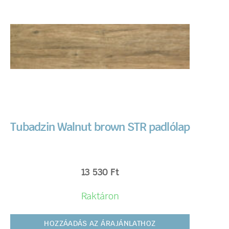
Tubadzin Walnut brown STR padlólap
13 530
Ft
Raktáron
HOZZÁADÁS AZ ÁRAJÁNLATHOZ