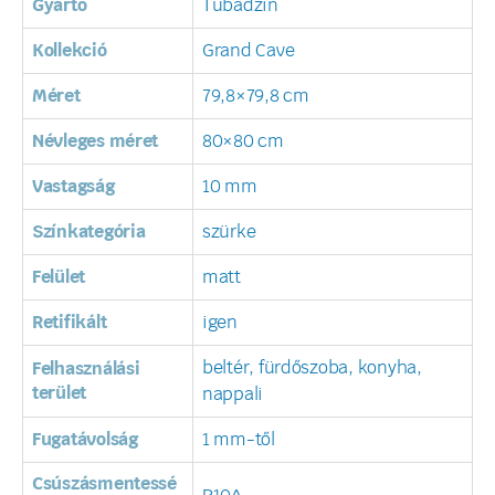
Gyártó
Tubadzin
Kollekció
Grand Cave
Méret
79,8×79,8 cm
Névleges méret
80×80 cm
Vastagság
10 mm
Színkategória
szürke
Felület
matt
Retifikált
igen
beltér, fürdőszoba, konyha,
Felhasználási
terület
nappali
Fugatávolság
1 mm-től
Csúszásmentessé