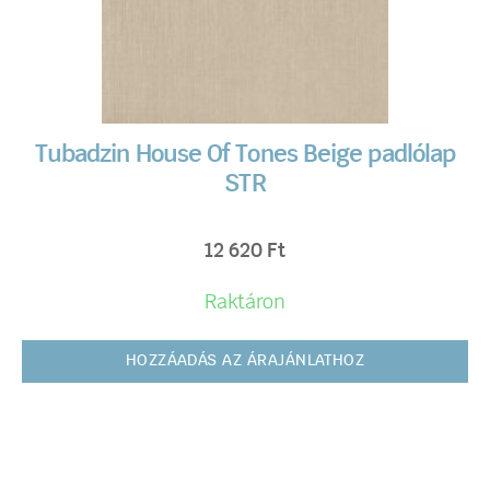
Tubadzin House Of Tones Beige padlólap
STR
12 620
Ft
Raktáron
HOZZÁADÁS AZ ÁRAJÁNLATHOZ