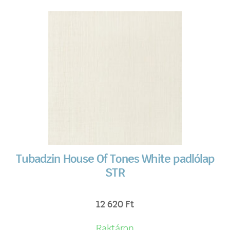
Tubadzin House Of Tones White padlólap
STR
12 620
Ft
Raktáron