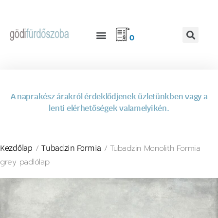
0
A naprakész árakról érdeklődjenek üzletünkben vagy a
lenti elérhetőségek valamelyikén.
/
/ Tubadzin Monolith Formia
Kezdőlap
Tubadzin Formia
grey padlólap