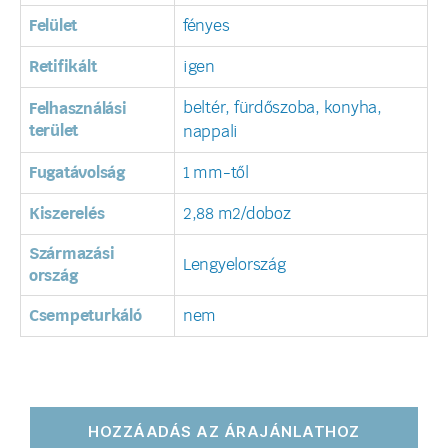
Felület
fényes
Retifikált
igen
beltér, fürdőszoba, konyha,
Felhasználási
terület
nappali
Fugatávolság
1 mm-től
Kiszerelés
2,88 m2/doboz
Származási
Lengyelország
ország
Csempeturkáló
nem
HOZZÁADÁS AZ ÁRAJÁNLATHOZ