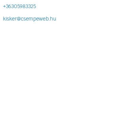
+36305983325
kisker@csempeweb.hu