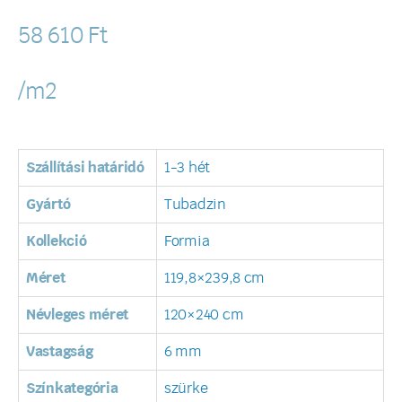
58 610
Ft
/m2
Szállítási határidó
1-3 hét
Gyártó
Tubadzin
Kollekció
Formia
Méret
119,8×239,8 cm
Névleges méret
120×240 cm
Vastagság
6 mm
Színkategória
szürke