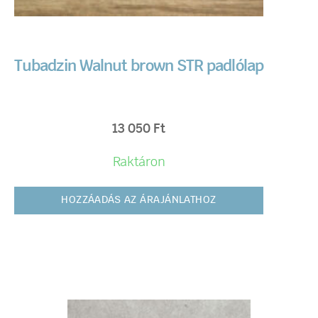
Tubadzin Walnut brown STR padlólap
13 050
Ft
Raktáron
HOZZÁADÁS AZ ÁRAJÁNLATHOZ