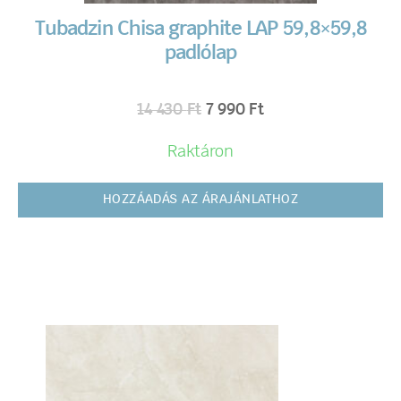
Tubadzin Chisa graphite LAP 59,8×59,8
padlólap
14 430
Ft
7 990
Ft
Raktáron
HOZZÁADÁS AZ ÁRAJÁNLATHOZ