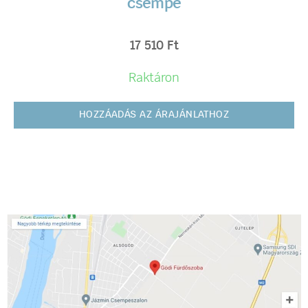
csempe
17 510
Ft
Raktáron
HOZZÁADÁS AZ ÁRAJÁNLATHOZ