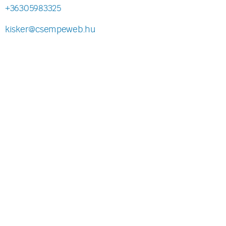
+36305983325
kisker@csempeweb.hu