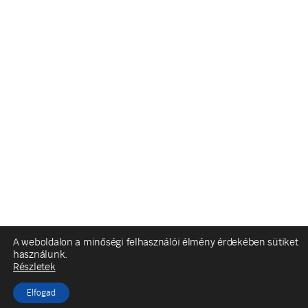
A weboldalon a minőségi felhasználói élmény érdekében sütiket
használunk.
Részletek
Elfogad