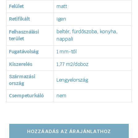
Felület
matt
Retifikált
igen
beltér, fürdőszoba, konyha,
Felhasználási
terület
nappali
Fugatávolság
1 mm-től
Kiszerelés
1,77 m2/doboz
Származási
Lengyelország
ország
Csempeturkáló
nem
HOZZÁADÁS AZ ÁRAJÁNLATHOZ