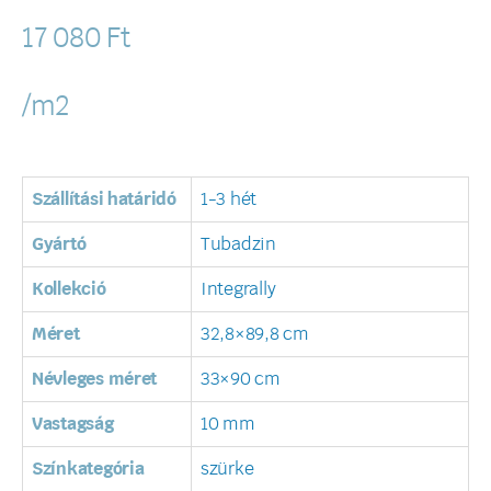
17 080
Ft
/m2
Szállítási határidó
1-3 hét
Gyártó
Tubadzin
Kollekció
Integrally
Méret
32,8×89,8 cm
Névleges méret
33×90 cm
Vastagság
10 mm
Színkategória
szürke