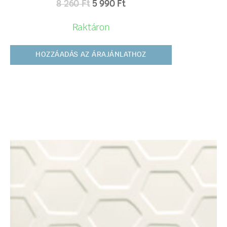
8 260
Ft
5 990
Ft
Raktáron
HOZZÁADÁS AZ ÁRAJÁNLATHOZ