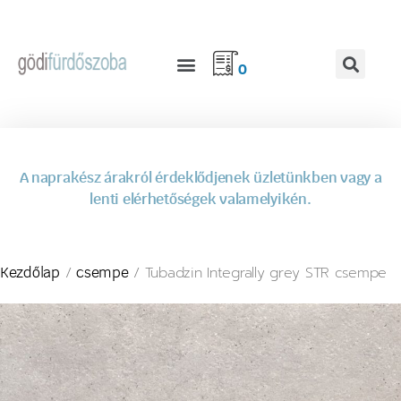
0
A naprakész árakról érdeklődjenek üzletünkben vagy a
lenti elérhetőségek valamelyikén.
/
/ Tubadzin Integrally grey STR csempe
Kezdőlap
csempe