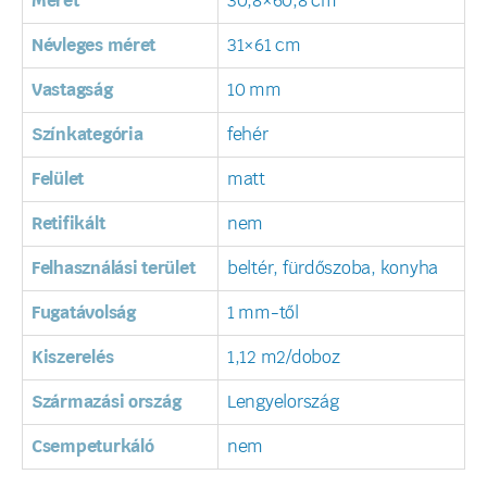
Méret
30,8×60,8 cm
Névleges méret
31×61 cm
Vastagság
10 mm
Színkategória
fehér
Felület
matt
Retifikált
nem
Felhasználási terület
beltér, fürdőszoba, konyha
Fugatávolság
1 mm-től
Kiszerelés
1,12 m2/doboz
Származási ország
Lengyelország
Csempeturkáló
nem