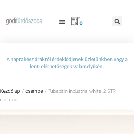
0
A naprakész árakról érdeklődjenek üzletünkben vagy a
lenti elérhetőségek valamelyikén.
/
/ Tubadzin Industria white 2 STR
Kezdőlap
csempe
csempe