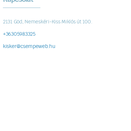
2131 Göd, Nemeskéri-Kiss Miklós út 100.
+36305983325
kisker@csempeweb.hu