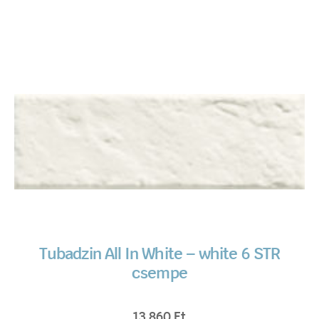
Tubadzin All In White – white 6 STR
csempe
13 860
Ft