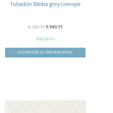
Tubadzin Biloba grey csempe
8 260
Ft
5 990
Ft
Raktáron
HOZZÁADÁS AZ ÁRAJÁNLATHOZ