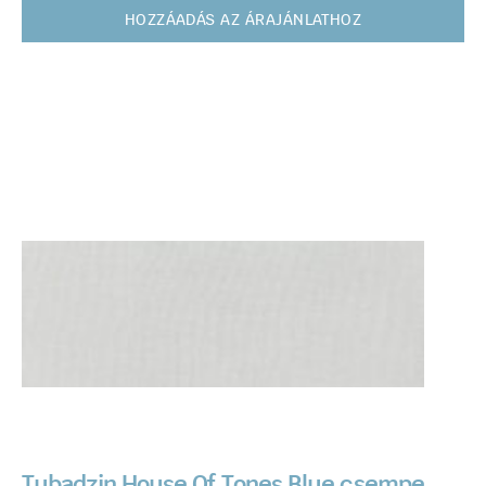
HOZZÁADÁS AZ ÁRAJÁNLATHOZ
Tubadzin House Of Tones Blue csempe