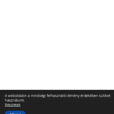
A weboldalon a minőségi felhasználói élmény érdekében sütiket
használunk.
Részletek