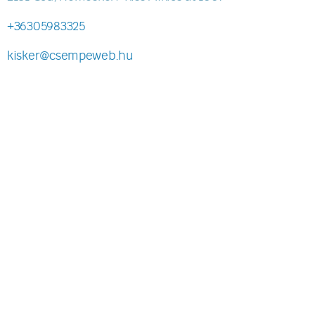
+36305983325
kisker@csempeweb.hu