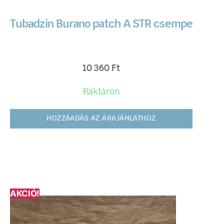
Tubadzin Burano patch A STR csempe
10 360
Ft
Raktáron
HOZZÁADÁS AZ ÁRAJÁNLATHOZ
AKCIÓ!