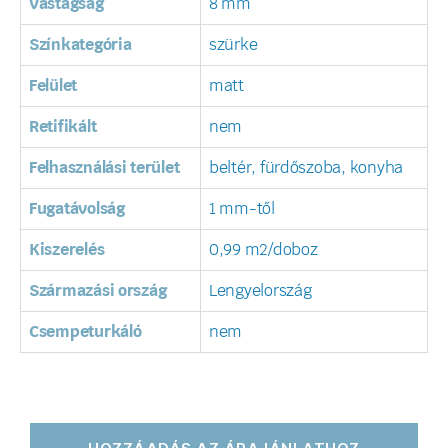
Vastagság
8 mm
Színkategória
szürke
Felület
matt
Retifikált
nem
Felhasználási terület
beltér, fürdőszoba, konyha
Fugatávolság
1 mm-től
Kiszerelés
0,99 m2/doboz
Származási ország
Lengyelország
Csempeturkáló
nem