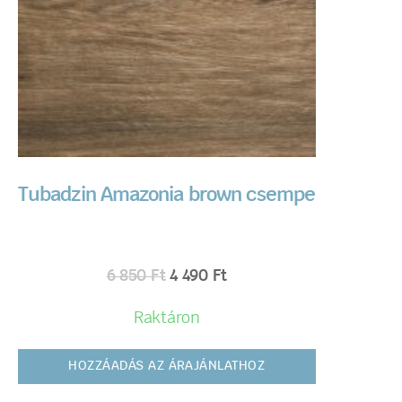
Tubadzin Amazonia brown csempe
6 850
Ft
4 490
Ft
Raktáron
HOZZÁADÁS AZ ÁRAJÁNLATHOZ