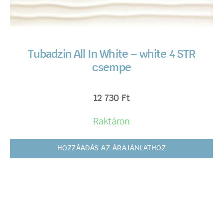
Tubadzin All In White – white 4 STR
csempe
12 730
Ft
Raktáron
HOZZÁADÁS AZ ÁRAJÁNLATHOZ