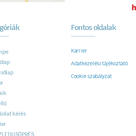
góriák
Fontos oldalak
Karrier
mpe
ólap
Adatkezelési tájékoztató
sőlap
Cookie szabályzat
or
aik
lló
ánlat kérés
ier
ZLETKISÖPRÉS