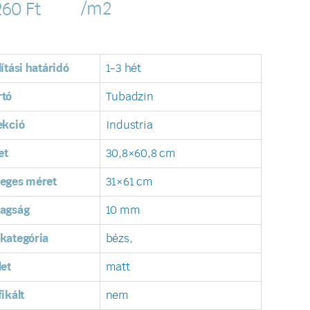
/m2
260
Ft
lítási határidó
1-3 hét
rtó
Tubadzin
ekció
Industria
et
30,8×60,8 cm
leges méret
31×61 cm
tagság
10 mm
kategória
bézs,
let
matt
fikált
nem