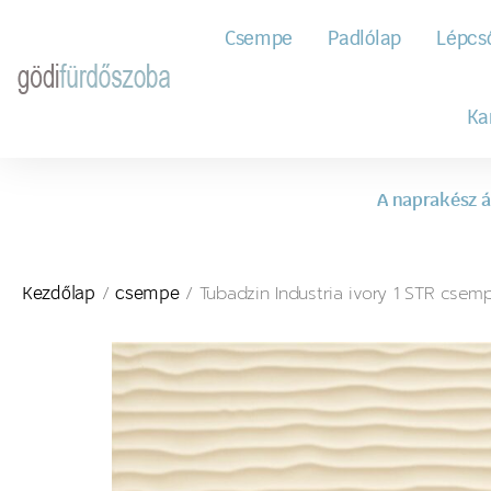
Csempe
Padlólap
Lépcs
Ka
A naprakész á
/
/ Tubadzin Industria ivory 1 STR csem
Kezdőlap
csempe