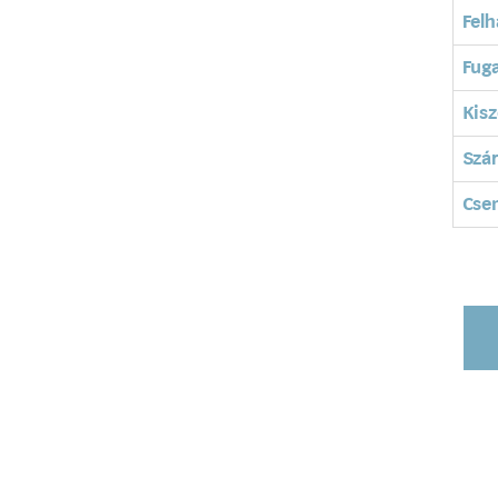
Felh
Fuga
Kisz
Szá
Cse