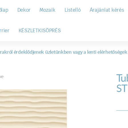
őlap
Dekor
Mozaik
Listelló
Árajánlat kérés
rrier
KÉSZLETKISÖPRÉS
rakról érdeklődjenek üzletünkben vagy a lenti elérhetőségek
Tu
pe
ST