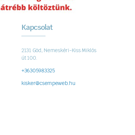
Kapcsolat
2131 Göd, Nemeskéri-Kiss Miklós
út 100.
+36305983325
kisker@csempeweb.hu