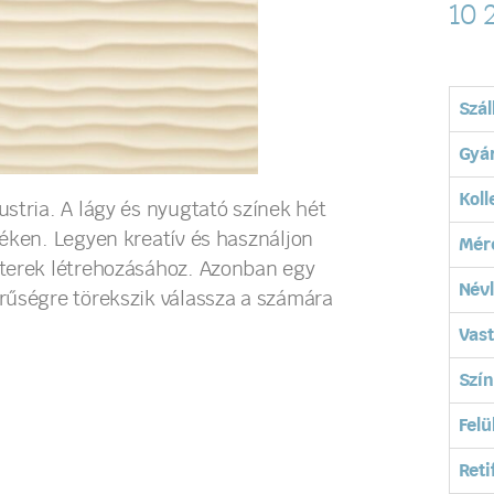
10 
Szál
Gyá
Koll
stria. A lágy és nyugtató színek hét
éken. Legyen kreatív és használjon
Mér
 terek létrehozásához. Azonban egy
Név
rűségre törekszik válassza a számára
Vas
Szín
Felü
Reti