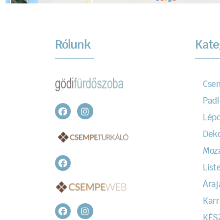
Rólunk
Kate
Cse
Padl
Lépc
Dek
Moz
Liste
Áraj
Karr
KÉS