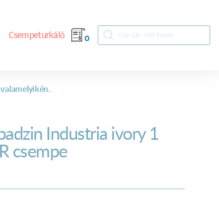
Csempeturkáló
0
 valamelyikén.
badzin Industria ivory 1
R csempe