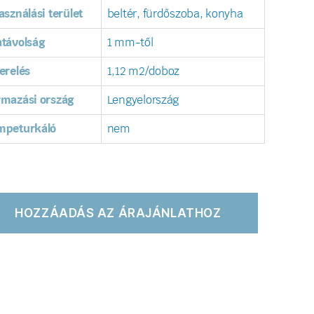
asználási terület
beltér, fürdőszoba, konyha
távolság
1 mm-től
erelés
1,12 m2/doboz
rmazási ország
Lengyelország
mpeturkáló
nem
HOZZÁADÁS AZ ÁRAJÁNLATHOZ