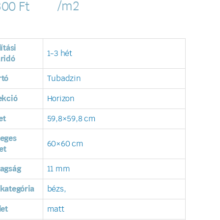
/m2
300
Ft
lítási
1-3 hét
ridó
rtó
Tubadzin
ekció
Horizon
et
59,8×59,8 cm
leges
60×60 cm
et
tagság
11 mm
kategória
bézs,
let
matt