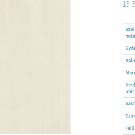
13 
Szál
hatá
Gyá
Koll
Mér
Név
mér
Vas
Szín
Felü