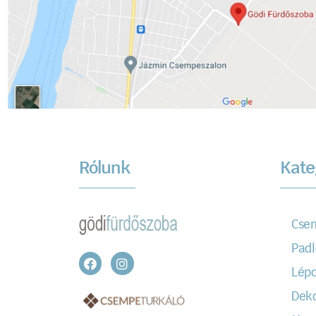
Rólunk
Kate
Cse
Padl
Lépc
Dek