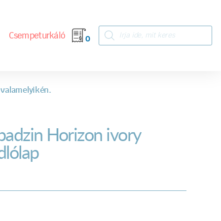
Csempeturkáló
0
 valamelyikén.
badzin Horizon ivory
dlólap