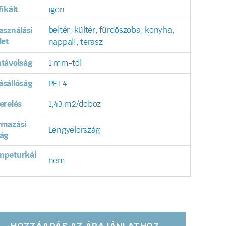
fikált
igen
beltér, kültér, fürdőszoba, konyha,
asználási
let
nappali, terasz
távolság
1 mm-től
sállóság
PEI 4
erelés
1,43 m2/doboz
rmazási
Lengyelország
ág
mpeturkál
nem