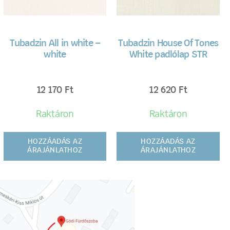
Tubadzin All in white –
Tubadzin House Of Tones
white
White padlólap STR
12 170
Ft
12 620
Ft
Raktáron
Raktáron
HOZZÁADÁS AZ
HOZZÁADÁS AZ
ÁRAJÁNLATHOZ
ÁRAJÁNLATHOZ