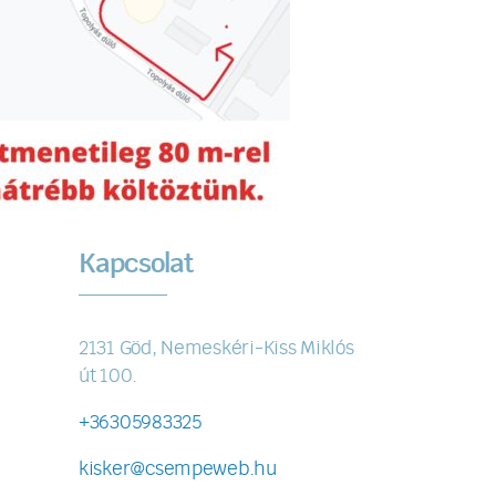
Kapcsolat
2131 Göd, Nemeskéri-Kiss Miklós
út 100.
+36305983325
kisker@csempeweb.hu