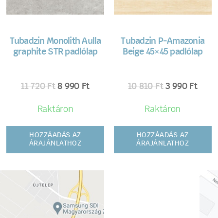
Tubadzin Monolith Aulla
Tubadzin P-Amazonia
graphite STR padlólap
Beige 45×45 padlólap
11 720
Ft
8 990
Ft
10 810
Ft
3 990
Ft
Raktáron
Raktáron
HOZZÁADÁS AZ
HOZZÁADÁS AZ
ÁRAJÁNLATHOZ
ÁRAJÁNLATHOZ