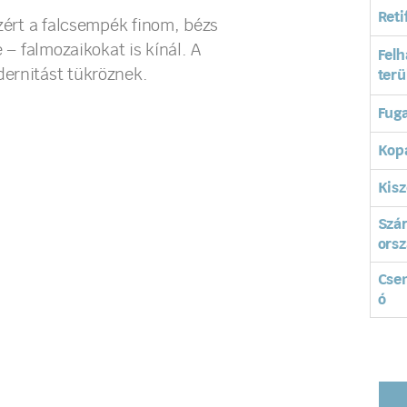
Reti
Ezért a falcsempék finom, bézs
 – falmozaikokat is kínál. A
Felh
ernitást tükröznek.
terü
Fuga
Kopá
Kisz
Szá
orsz
Cse
ó