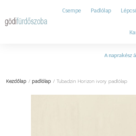
Csempe
Padlólap
Lépcs
Ka
A naprakész á
/
/ Tubadzin Horizon ivory padlólap
Kezdőlap
padlólap