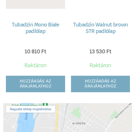
Tubadzin Mono Biale
Tubadzin Walnut brown
padlólap
STR padlólap
10 810
Ft
13 530
Ft
Raktáron
Raktáron
HOZZÁADÁS AZ
HOZZÁADÁS AZ
ÁRAJÁNLATHOZ
ÁRAJÁNLATHOZ