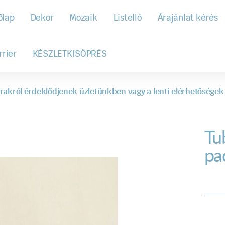
őlap
Dekor
Mozaik
Listelló
Árajánlat kérés
rrier
KÉSZLETKISÖPRÉS
rakról érdeklődjenek üzletünkben vagy a lenti elérhetőségek
Tu
pa