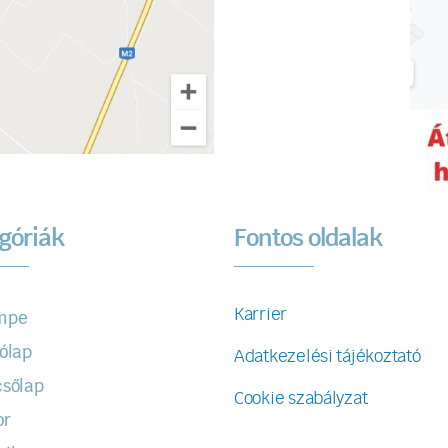
góriák
Fontos oldalak
Karrier
mpe
ólap
Adatkezelési tájékoztató
sőlap
Cookie szabályzat
or