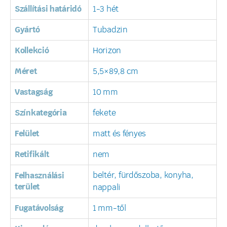
Szállítási határidó
1-3 hét
Gyártó
Tubadzin
Kollekció
Horizon
Méret
5,5×89,8 cm
Vastagság
10 mm
Színkategória
fekete
Felület
matt és fényes
Retifikált
nem
beltér, fürdőszoba, konyha,
Felhasználási
terület
nappali
Fugatávolság
1 mm-től