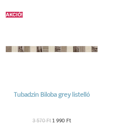
AKCIÓ!
Tubadzin Biloba grey listelló
3 570
Ft
1 990
Ft