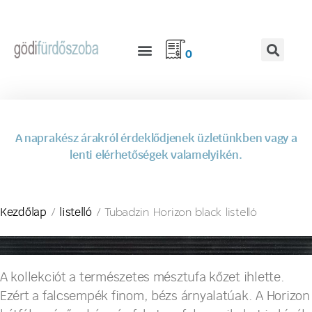
0
A naprakész árakról érdeklődjenek üzletünkben vagy a
lenti elérhetőségek valamelyikén.
/
/ Tubadzin Horizon black listelló
Kezdőlap
listelló
A kollekciót a természetes mésztufa kőzet ihlette.
Ezért a falcsempék finom, bézs árnyalatúak. A Horizon