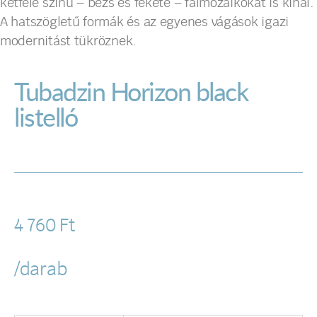
kétféle színű – bézs és fekete – falmozaikokat is kínál.
A hatszögletű formák és az egyenes vágások igazi
modernitást tükröznek.
Tubadzin Horizon black
listelló
4 760
Ft
/darab