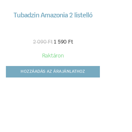
Tubadzin Amazonia 2 listelló
2 090
Ft
1 590
Ft
Raktáron
HOZZÁADÁS AZ ÁRAJÁNLATHOZ