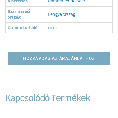
Kiszerelés
darabra rendelhető
Származási
Lengyelország
ország
Csempeturkáló
nem
HOZZÁADÁS AZ ÁRAJÁNLATHOZ
Kapcsolódó Termékek