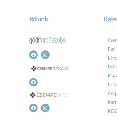
Rólunk
Kate
Cse
Padl
Lépc
Dek
Moz
Liste
Áraj
Karr
KÉS