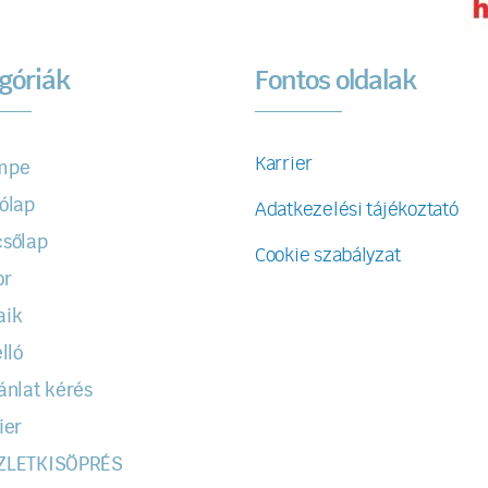
góriák
Fontos oldalak
Karrier
mpe
ólap
Adatkezelési tájékoztató
sőlap
Cookie szabályzat
or
aik
lló
ánlat kérés
ier
ZLETKISÖPRÉS