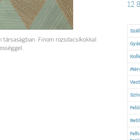
12 
Szál
ín társaságban. Finom rozsdacsíkokkal
Gyá
gességgel.
Koll
Mér
Vas
Szín
Felü
Reti
Felh