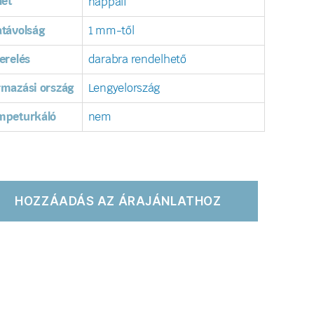
let
nappali
távolság
1 mm-től
erelés
darabra rendelhető
rmazási ország
Lengyelország
mpeturkáló
nem
HOZZÁADÁS AZ ÁRAJÁNLATHOZ