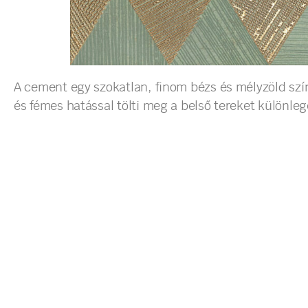
A cement egy szokatlan, finom bézs és mélyzöld sz
és fémes hatással tölti meg a belső tereket különle