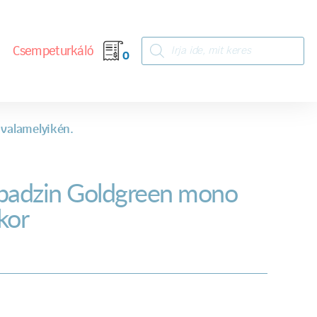
Csempeturkáló
0
 valamelyikén.
badzin Goldgreen mono
kor