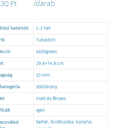
/darab
830
Ft
lítási határidó
1-3 hét
rtó
Tubadzin
ekció
Goldgreen
et
29,8×74,8 cm
tagság
10 mm
kategória
zöld/arany
let
matt és fényes
fikált
igen
beltér, fürdőszoba, konyha,
asználási