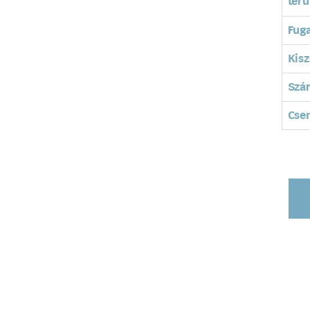
terü
Fuga
Kisz
Szá
Cse