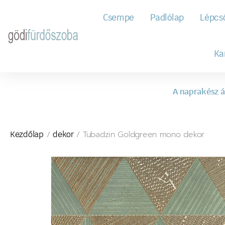
Csempe
Padlólap
Lépcs
Ka
A naprakész á
/
/ Tubadzin Goldgreen mono dekor
Kezdőlap
dekor