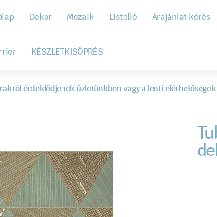
őlap
Dekor
Mozaik
Listelló
Árajánlat kérés
rrier
KÉSZLETKISÖPRÉS
rakról érdeklődjenek üzletünkben vagy a lenti elérhetőségek
Tu
de