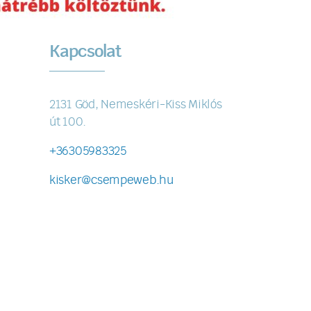
Kapcsolat
2131 Göd, Nemeskéri-Kiss Miklós
út 100.
+36305983325
kisker@csempeweb.hu