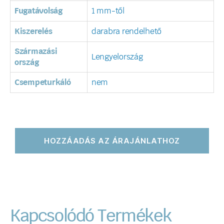
Fugatávolság
1 mm-től
Kiszerelés
darabra rendelhető
Származási
Lengyelország
ország
Csempeturkáló
nem
HOZZÁADÁS AZ ÁRAJÁNLATHOZ
Kapcsolódó Termékek