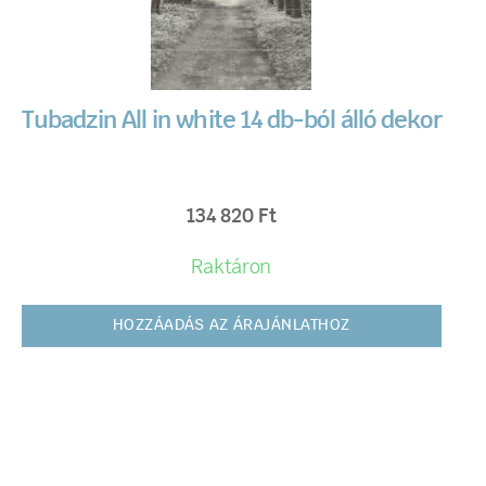
Tubadzin All in white 14 db-ból álló dekor
134 820
Ft
Raktáron
HOZZÁADÁS AZ ÁRAJÁNLATHOZ