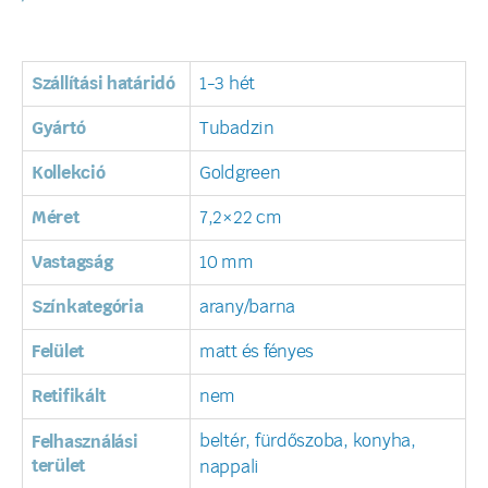
Szállítási határidó
1-3 hét
Gyártó
Tubadzin
Kollekció
Goldgreen
Méret
7,2×22 cm
Vastagság
10 mm
Színkategória
arany/barna
Felület
matt és fényes
Retifikált
nem
beltér, fürdőszoba, konyha,
Felhasználási
terület
nappali