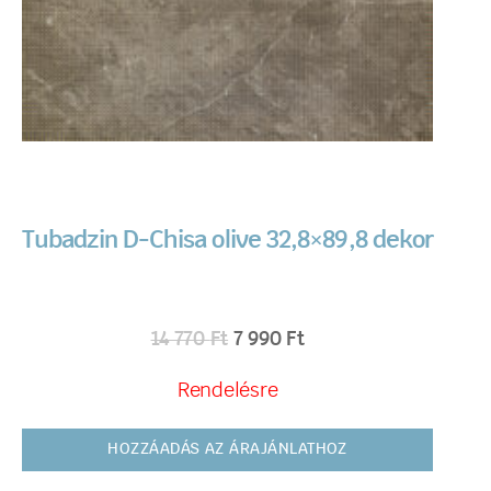
Tubadzin D-Chisa olive 32,8×89,8 dekor
14 770
Ft
7 990
Ft
Rendelésre
HOZZÁADÁS AZ ÁRAJÁNLATHOZ