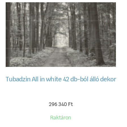
Tubadzin All in white 42 db-ból álló dekor
296 340
Ft
Raktáron