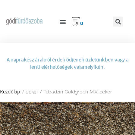
0
A naprakész árakról érdeklődjenek üzletünkben vagy a
lenti elérhetőségek valamelyikén.
/
/ Tubadzin Goldgreen MIX dekor
Kezdőlap
dekor