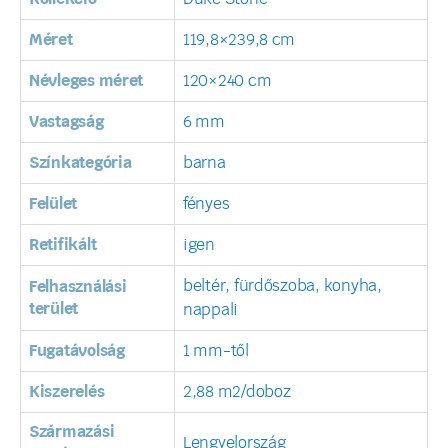
Méret
119,8×239,8 cm
Névleges méret
120×240 cm
Vastagság
6 mm
Színkategória
barna
Felület
fényes
Retifikált
igen
beltér, fürdőszoba, konyha,
Felhasználási
terület
nappali
Fugatávolság
1 mm-től
Kiszerelés
2,88 m2/doboz
Származási
Lengyelország