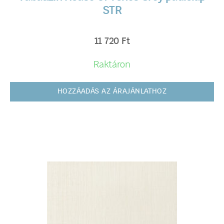
STR
11 720
Ft
Raktáron
HOZZÁADÁS AZ ÁRAJÁNLATHOZ