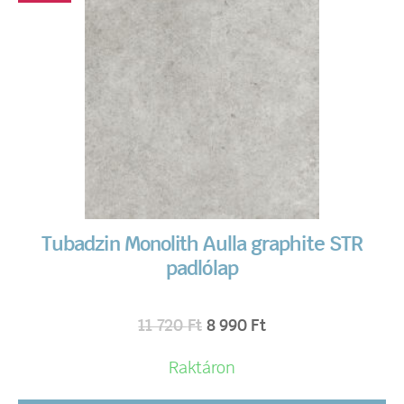
Tubadzin Monolith Aulla graphite STR
padlólap
11 720
Ft
8 990
Ft
Raktáron