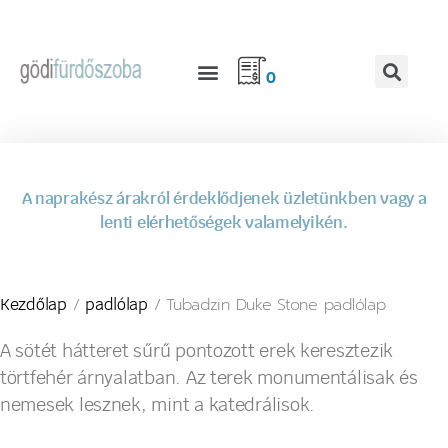
0
A naprakész árakról érdeklődjenek üzletünkben vagy a
lenti elérhetőségek valamelyikén.
/
/ Tubadzin Duke Stone padlólap
Kezdőlap
padlólap
A sötét hátteret sűrű pontozott erek keresztezik
törtfehér árnyalatban. Az terek monumentálisak és
nemesek lesznek, mint a katedrálisok.