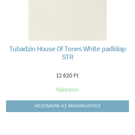
Tubadzin House Of Tones White padlólap
STR
12 620
Ft
Raktáron
HOZZÁADÁS AZ ÁRAJÁNLATHOZ