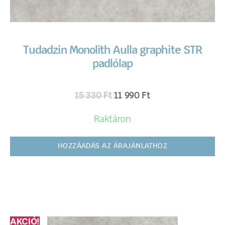
Tudadzin Monolith Aulla graphite STR
padlólap
15 330
Ft
11 990
Ft
Raktáron
HOZZÁADÁS AZ ÁRAJÁNLATHOZ
AKCIÓ!