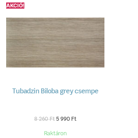
AKCIÓ!
Tubadzin Biloba grey csempe
8 260
Ft
5 990
Ft
Raktáron