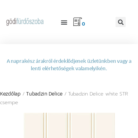
0
A naprakész árakról érdeklődjenek üzletünkben vagy a
lenti elérhetőségek valamelyikén.
/
/ Tubadzin Delice white STR
Kezdőlap
Tubadzin Delice
csempe