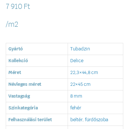
7 910
Ft
/m2
Gyártó
Tubadzin
Kollekció
Delice
Méret
22,3×44,8 cm
Névleges méret
22×45 cm
Vastagság
8 mm
Színkategória
fehér
Felhasználási terület
beltér
,
fürdőszoba