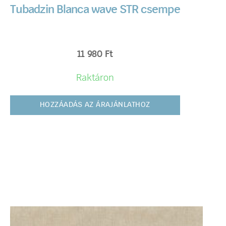
Tubadzin Blanca wave STR csempe
11 980
Ft
Raktáron
HOZZÁADÁS AZ ÁRAJÁNLATHOZ