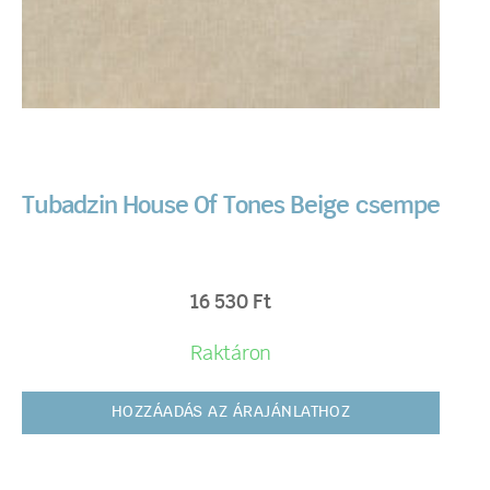
Tubadzin House Of Tones Beige csempe
16 530
Ft
Raktáron
HOZZÁADÁS AZ ÁRAJÁNLATHOZ