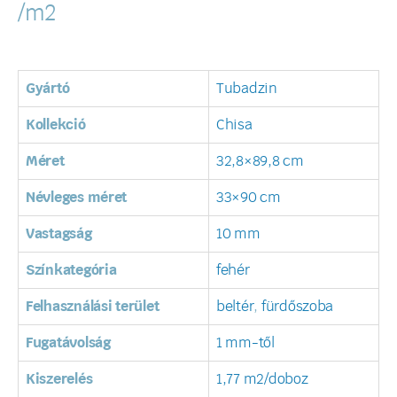
/m2
Gyártó
Tubadzin
Kollekció
Chisa
Méret
32,8×89,8 cm
Névleges méret
33×90 cm
Vastagság
10 mm
Színkategória
fehér
Felhasználási terület
beltér
,
fürdőszoba
Fugatávolság
1 mm-től
Kiszerelés
1,77 m2/doboz