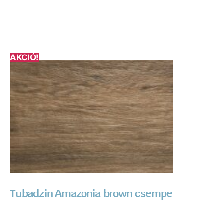
AKCIÓ!
Tubadzin Amazonia brown csempe