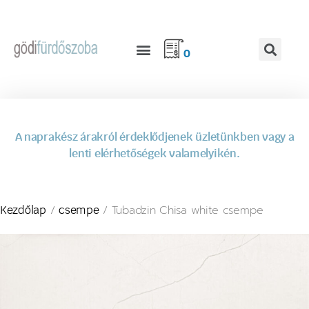
0
A naprakész árakról érdeklődjenek üzletünkben vagy a
lenti elérhetőségek valamelyikén.
/
/ Tubadzin Chisa white csempe
Kezdőlap
csempe