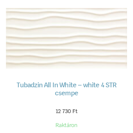
Tubadzin All In White – white 4 STR
csempe
12 730
Ft
Raktáron