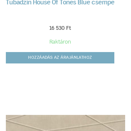
Tubadzin House Of Tones Blue csempe
16 530
Ft
Raktáron
HOZZÁADÁS AZ ÁRAJÁNLATHOZ